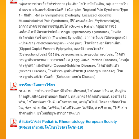
กลุ่มอาการปวดเรื้อรังทั่วร่างกาย (ชื่อเดิม: ไฟโบรมัยอัลเจีย), กลุ่มอาการเจ็บ
ปวดเฉพาะที่แบบซับซ้อนชนิดที่ 1 (Complex Regional Pain Syndrome Type
1 - ชื่ออื่น: Reflex Sympathetic Dystrophy, Localized Idiopathic
Musculoskeletal Pain Syndrome), อีริโทรเมลัลเจีย (Erythromelalgia),
อาการปวดขาจากการเจริญเติบโต (Growing Pains), กลุ่มอาการข้อ
เคลื่อนไหวได้มากกว่าปกติ (Benign Hypermobility Syndrome), โรคข้อ
สะโพกอักเสบชั่วคราว (Transient Synovitis), อาการเจ็บเข่าใต้กระดูกสะบ้า
– ปวดเข่า (Patellofemoral pain - knee pain), โรคหัวกระดูกต้นขาเลื่อน
(Slipped Capital Femoral Epiphysis), ออสตีโอคอนโดรสิส
(Osteochondrosis) ชื่ออื่นๆ: osteonecrosis, avascular necrosis, โรคหัว
กระดูกต้นขาตายจากการขาดเลือด (Legg-Calvé-Perthes Disease), โรคปุ่ม
กระดูกหน้าแข้งอักเสบ (Osgood-Schlatter Disease), โรคปวดส้นเท้า
(Sever’s Disease), โรคหัวกระดูกฝ่าเท้าตาย (Freiberg´s Disease), โรค
กระดูกสันหลังโก่งในเด็ก (Scheuermann´s Disease)
การรักษาโดยการใช้ยา
NSAIDs – ยาต้านการอักเสบที่ไม่ใช่สเตียรอยด์, ไซโคลสปอริน เอ, อิมมูโน
โกลบูลินชนิดฉีดเข้าหลอดเลือดดำ, กลุ่มยาคอร์ติโคสเตียรอยด์, เอซาไธโอ
พรีน, ไซโคลฟอสฟาไมด์, เมโธเทรกเซต, เลฟลูโนไมด์, ไฮดรอกซีคลอโรค
วิน, ซัลฟาซาลาซีน, โคชิซิน, ไมโคฟีโนเลท โมฟิทิล, สารชีวภาพ, TNF, สาร
ชีวภาพอื่นๆ, ยาใหม่ที่อยู่ระหว่างการพัฒนา
คำแนะนำของ Pediatric Rheumatology European Society
(PReS) เกี่ยวกับโคโรนาไวรัส (โควิด-19)