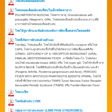
โรคเส้นเลือดฝอยอักเสบ
โรคหลอดเลือดอักเสบที่พบในเด็กชนิดหายาก
POLYARTERITIS NODOSA, โรคทากายาสุ, Granulomatosis with
polyangiitis (Wegener's, GPA), โรคหลอดเลือดอักเสบอื่นๆและภาวะที่มี
อาการคล้ายโรคหลอดเลือดอักเสบ
โรคไข้รูมาติกและข้ออักเสบหลังการติดเชื้อสเตรปโตคอคคัส
โรคที่เกิดการอักเสบด้วยตัวเอง
โรค Blau, โรคแคนเดิ้ล, โรคไข้กลับซ้ำที่สัมพันธ์กับ cryopyrin หรือโรค
CAPS, โรคกระดูกอักเสบเรื้อรังที่ไม่ได้เกิดจากการติดเชื้อแบคทีเรีย
(CRMO), DEFICIENCY OF IL-1RECEPTOR ANTAGONIST (DIRA),
FAMILIAL MEDITERRANEAN FEVER , มาจีดคือโรคอะไร, โรคพร่อง
เอนไซม์ mevalonate kinase (MKD) หรือ โรค hyper IgD, โรคไข้กลับซ้ำจาก
NLRP12 ผิดปกติ, โรคที่มีข้ออักเสบที่กลับเป็นซ้ำๆ ผื่นแผลอักเสบ และสิว
(Pyogenic Arthritis, Pyoderma gangrenosum and Acne), PERIODIC
FEVER WITH APHTHOUS PHARYNGITIS ADENITIS (PFAPA), โรคไข้
กลับซ้ำที่เกิดจากความบกพร่อง TRAPS Tumor Necrosis Factor Receptor
Associated Periodic Syndrome (TRAPS) หรือ Familial Hibernian Fever
โรคเบเช็ท
โรคข้ออักเสบ LYME
กลุ่มอาการปวดแขนขา (LIMB PAIN SYNDROMES)