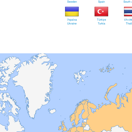
Sweden
Spain
South 
Україна
Türkiye
ประเท
Ukraine
Turkia
Thai