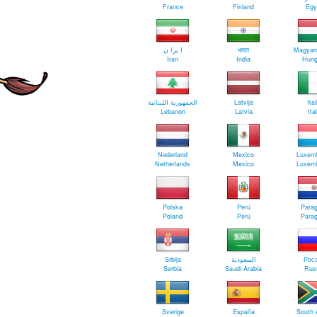
France
Finland
Egy
ا يرا ن
भारत
Magyar
Iran
India
Hung
الجمهورية اللبنانية
Latvija
Ital
Lebanon
Latvia
Ita
Nederland
Mexico
Luxem
Netherlands
Mexico
Luxem
Polska
Perú
Para
Poland
Perú
Para
Srbija
السعودية
Рос
Serbia
Saudi Arabia
Rus
Sverige
España
South 