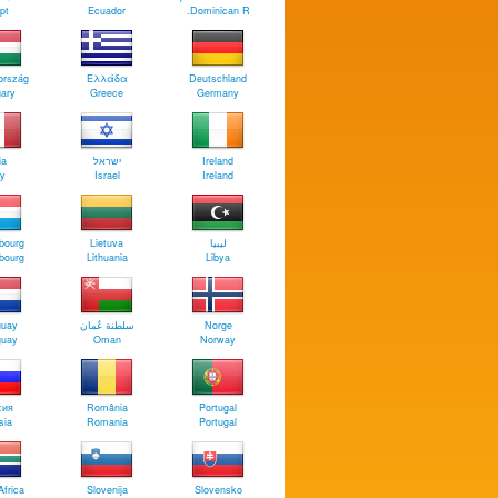
pt
Ecuador
Dominican R.
ország
Ελλάδα
Deutschland
ary
Greece
Germany
ia
ישראל
Ireland
ly
Israel
Ireland
bourg
Lietuva
‏ليبيا
bourg
Lithuania
Libya
guay
سلطنة عُمان
Norge
guay
Oman
Norway
сия
România
Portugal
sia
Romania
Portugal
Africa
Slovenija
Slovensko