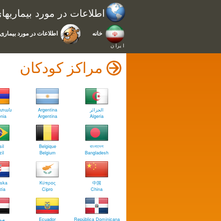
اطلاعات در مورد بیماریه
خانه
اطلاعات در مورد بیماری 
ا يرا ن
مراکز کودکان
ստան
Argentina
الجزائر
nia
Argentina
Algeria
il
Belgique
বাংলাদেশ
il
Belgium
Bangladesh
tska
Κύπρος
中国
tia
Cipro
China
مـص
Ecuador
República Dominicana