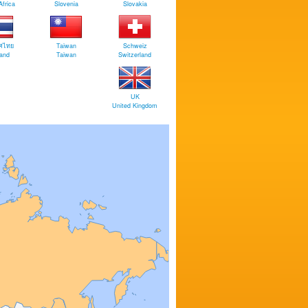
Africa
Slovenia
Slovakia
ศไทย
Taiwan
Schweiz
land
Taiwan
Switzerland
UK
United Kingdom