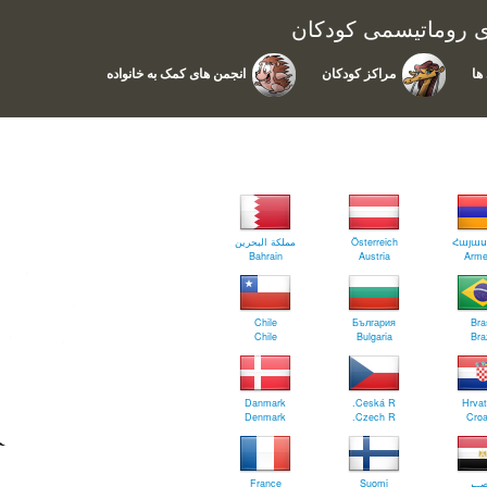
ای روماتیسمی کودکان
ها
مراکز کودکان
انجمن های کمک به خانواده
مملكة البحرين
Österreich
Հայա
Bahrain
Austria
Arme
Chile
България
Bras
Chile
Bulgaria
Braz
Danmark
Ceská R.
Hrva
Denmark
Czech R.
Croa
France
Suomi
ــر