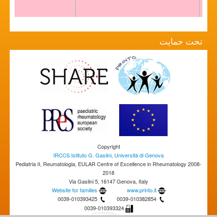
تحت حمایت
Copyright
IRCCS Istituto G. Gaslini
,
Università di Genova
Pediatria II, Reumatologia, EULAR Centre of Excellence in Rheumatology 2008-
2018
Via Gaslini 5, 16147 Genova, Italy
Website for families
www.printo.it
0039-010393425
0039-010382854
0039-010393324