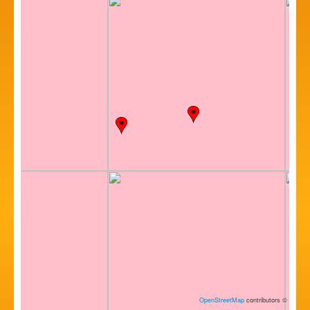
OpenStreetMap
contributors
©