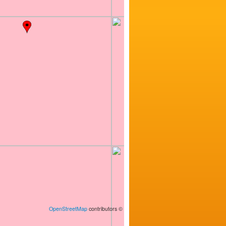
OpenStreetMap
contributors
©