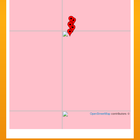
OpenStreetMap
contributors
©