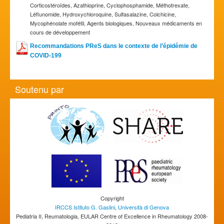
Corticostéroïdes, Azathioprine, Cyclophosphamide, Méthotrexate,
Léflunomide, Hydroxychloroquine, Sulfasalazine, Colchicine,
Mycophénolate mofétil, Agents biologiques, Nouveaux médicaments en
cours de développement
Recommandations PReS dans le contexte de l’épidémie de
COVID-199
Soutenu par
Copyright
IRCCS Istituto G. Gaslini
,
Università di Genova
Pediatria II, Reumatologia, EULAR Centre of Excellence in Rheumatology 2008-