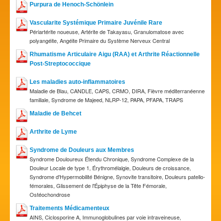
Purpura de Henoch-Schönlein
Vascularite Systémique Primaire Juvénile Rare
Périartérite noueuse, Artérite de Takayasu, Granulomatose avec
polyangéite, Angéite Primaire du Système Nerveux Central
Rhumatisme Articulaire Aigu (RAA) et Arthrite Réactionnelle
Post-Streptococcique
Les maladies auto-inflammatoires
Maladie de Blau, CANDLE, CAPS, CRMO, DIRA, Fièvre méditerranéenne
familiale, Syndrome de Majeed, NLRP-12, PAPA, PFAPA, TRAPS
Maladie de Behcet
Arthrite de Lyme
Syndrome de Douleurs aux Membres
Syndrome Douloureux Étendu Chronique, Syndrome Complexe de la
Douleur Locale de type 1, Érythromélalgie, Douleurs de croissance,
Syndrome d'Hypermobilité Bénigne, Synovite transitoire, Douleurs patello-
fémorales, Glissement de l'Épiphyse de la Tête Fémorale,
Ostéochondrose
Traitements Médicamenteux
AINS, Ciclosporine A, Immunoglobulines par voie intraveineuse,