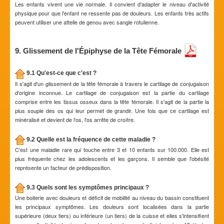
Les enfants vivent une vie normale. Il convient d'adapter le niveau d'activité
physique pour que l'enfant ne ressente pas de douleurs. Les enfants très actifs
peuvent utiliser une attelle de genou avec sangle rotulienne.
9. Glissement de l'Épiphyse de la Tête Fémorale
9.1 Qu'est-ce que c'est ?
Il s'agit d'un glissement de la tête fémorale à travers le cartilage de conjugaison
d'origine inconnue. Le cartilage de conjugaison est la partie du cartilage
comprise entre les tissus osseux dans la tête fémorale. Il s'agit de la partie la
plus souple des os qui leur permet de grandir. Une fois que ce cartilage est
minéralisé et devient de l'os, l'os arrête de croître.
9.2 Quelle est la fréquence de cette maladie ?
C'est une maladie rare qui touche entre 3 et 10 enfants sur 100.000. Elle est
plus fréquente chez les adolescents et les garçons. Il semble que l'obésité
représente un facteur de prédisposition.
9.3 Quels sont les symptômes principaux ?
Une boiterie avec douleurs et déficit de mobilité au niveau du bassin constituent
les principaux symptômes. Les douleurs sont localisées dans la partie
supérieure (deux tiers) ou inférieure (un tiers) de la cuisse et elles s'intensifient