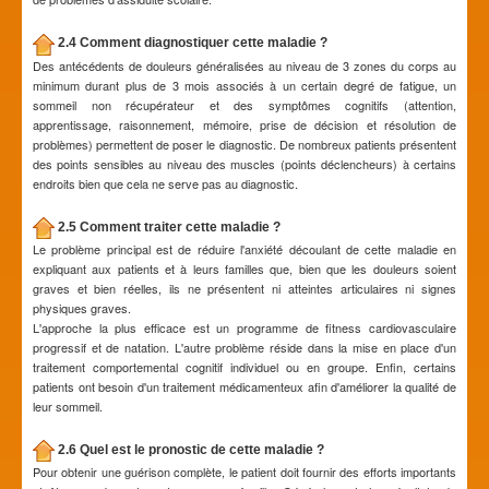
2.4 Comment diagnostiquer cette maladie ?
Des antécédents de douleurs généralisées au niveau de 3 zones du corps au
minimum durant plus de 3 mois associés à un certain degré de fatigue, un
sommeil non récupérateur et des symptômes cognitifs (attention,
apprentissage, raisonnement, mémoire, prise de décision et résolution de
problèmes) permettent de poser le diagnostic. De nombreux patients présentent
des points sensibles au niveau des muscles (points déclencheurs) à certains
endroits bien que cela ne serve pas au diagnostic.
2.5 Comment traiter cette maladie ?
Le problème principal est de réduire l'anxiété découlant de cette maladie en
expliquant aux patients et à leurs familles que, bien que les douleurs soient
graves et bien réelles, ils ne présentent ni atteintes articulaires ni signes
physiques graves.
L'approche la plus efficace est un programme de fitness cardiovasculaire
progressif et de natation. L'autre problème réside dans la mise en place d'un
traitement comportemental cognitif individuel ou en groupe. Enfin, certains
patients ont besoin d'un traitement médicamenteux afin d'améliorer la qualité de
leur sommeil.
2.6 Quel est le pronostic de cette maladie ?
Pour obtenir une guérison complète, le patient doit fournir des efforts importants