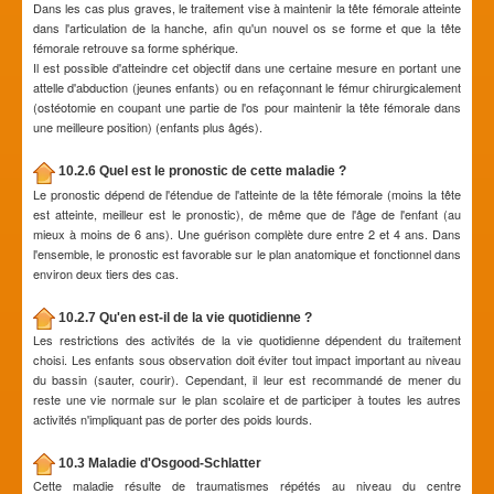
Dans les cas plus graves, le traitement vise à maintenir la tête fémorale atteinte
dans l'articulation de la hanche, afin qu'un nouvel os se forme et que la tête
fémorale retrouve sa forme sphérique.
Il est possible d'atteindre cet objectif dans une certaine mesure en portant une
attelle d'abduction (jeunes enfants) ou en refaçonnant le fémur chirurgicalement
(ostéotomie en coupant une partie de l'os pour maintenir la tête fémorale dans
une meilleure position) (enfants plus âgés).
10.2.6 Quel est le pronostic de cette maladie ?
Le pronostic dépend de l'étendue de l'atteinte de la tête fémorale (moins la tête
est atteinte, meilleur est le pronostic), de même que de l'âge de l'enfant (au
mieux à moins de 6 ans). Une guérison complète dure entre 2 et 4 ans. Dans
l'ensemble, le pronostic est favorable sur le plan anatomique et fonctionnel dans
environ deux tiers des cas.
10.2.7 Qu'en est-il de la vie quotidienne ?
Les restrictions des activités de la vie quotidienne dépendent du traitement
choisi. Les enfants sous observation doit éviter tout impact important au niveau
du bassin (sauter, courir). Cependant, il leur est recommandé de mener du
reste une vie normale sur le plan scolaire et de participer à toutes les autres
activités n'impliquant pas de porter des poids lourds.
10.3 Maladie d'Osgood-Schlatter
Cette maladie résulte de traumatismes répétés au niveau du centre