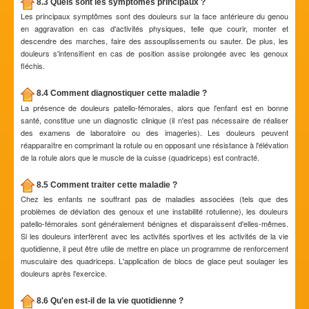
8.3 Quels sont les symptômes principaux ?
Les principaux symptômes sont des douleurs sur la face antérieure du genou
en aggravation en cas d'activités physiques, telle que courir, monter et
descendre des marches, faire des assouplissements ou sauter. De plus, les
douleurs s'intensifient en cas de position assise prolongée avec les genoux
fléchis.
8.4 Comment diagnostiquer cette maladie ?
La présence de douleurs patello-fémorales, alors que l'enfant est en bonne
santé, constitue une un diagnostic clinique (il n'est pas nécessaire de réaliser
des examens de laboratoire ou des imageries). Les douleurs peuvent
réapparaître en comprimant la rotule ou en opposant une résistance à l'élévation
de la rotule alors que le muscle de la cuisse (quadriceps) est contracté.
8.5 Comment traiter cette maladie ?
Chez les enfants ne souffrant pas de maladies associées (tels que des
problèmes de déviation des genoux et une instabilité rotulienne), les douleurs
patello-fémorales sont généralement bénignes et disparaissent d'elles-mêmes.
Si les douleurs interfèrent avec les activités sportives et les activités de la vie
quotidienne, il peut être utile de mettre en place un programme de renforcement
musculaire des quadriceps. L'application de blocs de glace peut soulager les
douleurs après l'exercice.
8.6 Qu'en est-il de la vie quotidienne ?