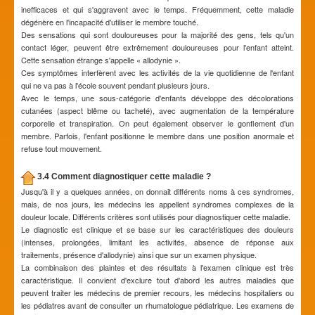
inefficaces et qui s'aggravent avec le temps. Fréquemment, cette maladie
dégénère en l'incapacité d'utiliser le membre touché.
Des sensations qui sont douloureuses pour la majorité des gens, tels qu'un
contact léger, peuvent être extrêmement douloureuses pour l'enfant atteint.
Cette sensation étrange s'appelle « allodynie ».
Ces symptômes interfèrent avec les activités de la vie quotidienne de l'enfant
qui ne va pas à l'école souvent pendant plusieurs jours.
Avec le temps, une sous-catégorie d'enfants développe des décolorations
cutanées (aspect blême ou tacheté), avec augmentation de la température
corporelle et transpiration. On peut également observer le gonflement d'un
membre. Parfois, l'enfant positionne le membre dans une position anormale et
refuse tout mouvement.
3.4 Comment diagnostiquer cette maladie ?
Jusqu'à il y a quelques années, on donnait différents noms à ces syndromes,
mais, de nos jours, les médecins les appellent syndromes complexes de la
douleur locale. Différents critères sont utilisés pour diagnostiquer cette maladie.
Le diagnostic est clinique et se base sur les caractéristiques des douleurs
(intenses, prolongées, limitant les activités, absence de réponse aux
traitements, présence d'allodynie) ainsi que sur un examen physique.
La combinaison des plaintes et des résultats à l'examen clinique est très
caractéristique. Il convient d'exclure tout d'abord les autres maladies que
peuvent traiter les médecins de premier recours, les médecins hospitaliers ou
les pédiatres avant de consulter un rhumatologue pédiatrique. Les examens de