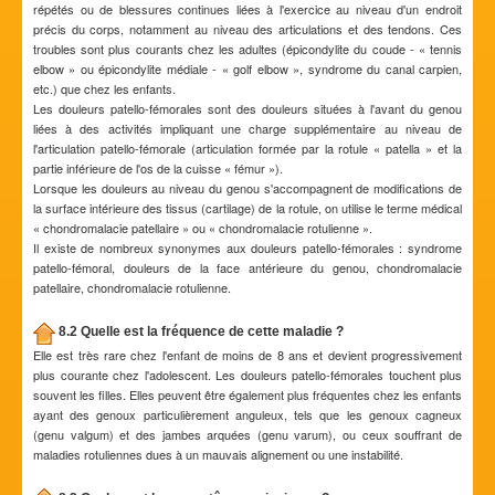
répétés ou de blessures continues liées à l'exercice au niveau d'un endroit
précis du corps, notamment au niveau des articulations et des tendons. Ces
troubles sont plus courants chez les adultes (épicondylite du coude - « tennis
elbow » ou épicondylite médiale - « golf elbow », syndrome du canal carpien,
etc.) que chez les enfants.
Les douleurs patello-fémorales sont des douleurs situées à l'avant du genou
liées à des activités impliquant une charge supplémentaire au niveau de
l'articulation patello-fémorale (articulation formée par la rotule « patella » et la
partie inférieure de l'os de la cuisse « fémur »).
Lorsque les douleurs au niveau du genou s'accompagnent de modifications de
la surface intérieure des tissus (cartilage) de la rotule, on utilise le terme médical
« chondromalacie patellaire » ou « chondromalacie rotulienne ».
Il existe de nombreux synonymes aux douleurs patello-fémorales : syndrome
patello-fémoral, douleurs de la face antérieure du genou, chondromalacie
patellaire, chondromalacie rotulienne.
8.2 Quelle est la fréquence de cette maladie ?
Elle est très rare chez l'enfant de moins de 8 ans et devient progressivement
plus courante chez l'adolescent. Les douleurs patello-fémorales touchent plus
souvent les filles. Elles peuvent être également plus fréquentes chez les enfants
ayant des genoux particulièrement anguleux, tels que les genoux cagneux
(genu valgum) et des jambes arquées (genu varum), ou ceux souffrant de
maladies rotuliennes dues à un mauvais alignement ou une instabilité.