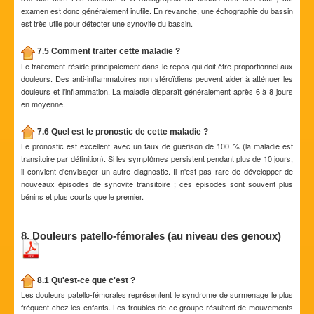
examen est donc généralement inutile. En revanche, une échographie du bassin
est très utile pour détecter une synovite du bassin.
7.5 Comment traiter cette maladie ?
Le traitement réside principalement dans le repos qui doit être proportionnel aux
douleurs. Des anti-inflammatoires non stéroïdiens peuvent aider à atténuer les
douleurs et l'inflammation. La maladie disparaît généralement après 6 à 8 jours
en moyenne.
7.6 Quel est le pronostic de cette maladie ?
Le pronostic est excellent avec un taux de guérison de 100 % (la maladie est
transitoire par définition). Si les symptômes persistent pendant plus de 10 jours,
il convient d'envisager un autre diagnostic. Il n'est pas rare de développer de
nouveaux épisodes de synovite transitoire ; ces épisodes sont souvent plus
bénins et plus courts que le premier.
8. Douleurs patello-fémorales (au niveau des genoux)
8.1 Qu'est-ce que c'est ?
Les douleurs patello-fémorales représentent le syndrome de surmenage le plus
fréquent chez les enfants. Les troubles de ce groupe résultent de mouvements