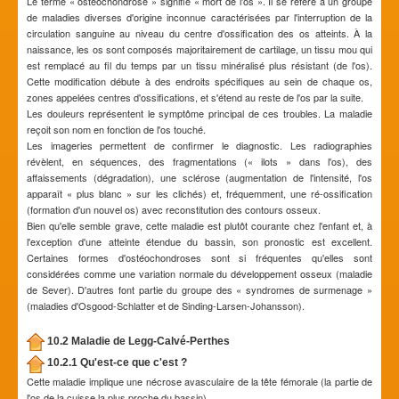
Le terme « ostéochondrose » signifie « mort de l'os ». Il se réfère à un groupe
de maladies diverses d'origine inconnue caractérisées par l'interruption de la
circulation sanguine au niveau du centre d'ossification des os atteints. À la
naissance, les os sont composés majoritairement de cartilage, un tissu mou qui
est remplacé au fil du temps par un tissu minéralisé plus résistant (de l'os).
Cette modification débute à des endroits spécifiques au sein de chaque os,
zones appelées centres d'ossifications, et s'étend au reste de l'os par la suite.
Les douleurs représentent le symptôme principal de ces troubles. La maladie
reçoit son nom en fonction de l'os touché.
Les imageries permettent de confirmer le diagnostic. Les radiographies
révèlent, en séquences, des fragmentations (« ilots » dans l'os), des
affaissements (dégradation), une sclérose (augmentation de l'intensité, l'os
apparaît « plus blanc » sur les clichés) et, fréquemment, une ré-ossification
(formation d'un nouvel os) avec reconstitution des contours osseux.
Bien qu'elle semble grave, cette maladie est plutôt courante chez l'enfant et, à
l'exception d'une atteinte étendue du bassin, son pronostic est excellent.
Certaines formes d'ostéochondroses sont si fréquentes qu'elles sont
considérées comme une variation normale du développement osseux (maladie
de Sever). D'autres font partie du groupe des « syndromes de surmenage »
(maladies d'Osgood-Schlatter et de Sinding-Larsen-Johansson).
10.2 Maladie de Legg-Calvé-Perthes
10.2.1 Qu'est-ce que c'est ?
Cette maladie implique une nécrose avasculaire de la tête fémorale (la partie de
l'os de la cuisse la plus proche du bassin).