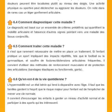
douleurs peuvent être localisées plutôt au niveau des doigts. Une activité
physique ou sportive peut déclencher ou aggraver les douleurs. On note dans
de rares cas un léger gonflement articulaire.
6.4 Comment diagnostiquer cette maladie ?
Le diagnostic est basé sur un ensemble de critères prédéfinis qui quantifient la
mobilité articulaire et l'absence d'autres signes pointant vers une maladie des
tissus conjonctifs.
6.5 Comment traiter cette maladie ?
Il n'est que rarement nécessaire de mettre en place un traitement. Si l'enfant
pratique un sport impliquant des impacts répétitifs, tels que le football ou la
gymnastique, et souffre de foulures/distensions articulaires fréquentes, il
convient d'utiliser des méthodes de renforcement musculaire et de protection
des articulations (bandages élastiques ou fonctionnels, gants).
6.6 Qu'en est-il de la vie quotidienne ?
L'hypermobilité est un état bénin qui tend à disparaître avec l'âge. Il faut que les
familles gardent à l'esprit que le risque majeur pour l'enfant est de l'empêcher de
mener une vie normale.
Il convient d'encourager les enfants à garder un niveau d'activité normal et de
participer à des sports qui les intéressent.