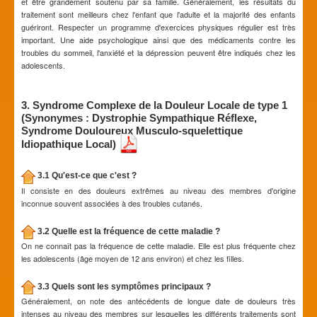
et être grandement soutenu par sa famille. Généralement, les résultats du
traitement sont meilleurs chez l'enfant que l'adulte et la majorité des enfants
guériront. Respecter un programme d'exercices physiques régulier est très
important. Une aide psychologique ainsi que des médicaments contre les
troubles du sommeil, l'anxiété et la dépression peuvent être indiqués chez les
adolescents.
3. Syndrome Complexe de la Douleur Locale de type 1
(Synonymes : Dystrophie Sympathique Réflexe,
Syndrome Douloureux Musculo-squelettique
Idiopathique Local)
3.1 Qu'est-ce que c'est ?
Il consiste en des douleurs extrêmes au niveau des membres d'origine
inconnue souvent associées à des troubles cutanés.
3.2 Quelle est la fréquence de cette maladie ?
On ne connaît pas la fréquence de cette maladie. Elle est plus fréquente chez
les adolescents (âge moyen de 12 ans environ) et chez les filles.
3.3 Quels sont les symptômes principaux ?
Généralement, on note des antécédents de longue date de douleurs très
intenses au niveau des membres sur lesquelles les différents traitements sont