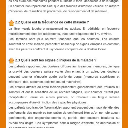
du cou et/ou des mâchoires pendant au moins 3 mois, associées à de la fatigue,
un sommeil non réparateur ainsi que des troubles d'intensité variable en matière
d'attention, de résolution de problèmes, de raisonnement et de mémoire.
2.2 Quelle est la fréquence de cette maladie ?
La fibromyalgie touche principalement les adultes. En pédiatrie, on l'observe
majoritairement chez les adolescents, avec une fréquence de 1 % environ.
Les femmes sont plus souvent touchées que les hommes. Les enfants
souffrant de cette maladie présentent beaucoup de signes cliniques en commun
avec les patients souffrant du syndrome complexe de la douleur locale.
2.3 Quels sont les signes cliniques de la maladie ?
Les patients rapportent des douleurs diffuses au niveau des membres, bien que
la gravité des douleurs puisse varier d'un enfant à un autre. Les douleurs
peuvent toucher n'importe quelle partie du corps (membres supérieurs et
inférieurs, dos, abdomen, poitrine, cou et mâchoires).
Les enfants atteints de cette maladie présentent généralement des troubles du
sommeil et ont la sensation de se réveiller fatigués, leur sommeil n'étant pas
récupérateur. Parmi les autres plaintes, on retrouve une fatigue intense
accompagnée d'une diminution des capacités physiques.
Les patients souffrant de fibromyalgie rapportent souvent des maux de tête, des
gonflements des membres (sensation de gonflement bien qu'on ne note aucun
gonflement), des engourdissements et, parfois, des couleurs bleuâtres au
niveau des doigts. Ces symptômes sont à l'origine d'anxiété, de dépression et
de problèmes d'assiduité scolaire.