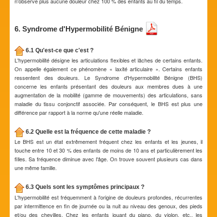
n'observe plus aucune douleur chez 100 % des enfants au fil du temps.
6. Syndrome d'Hypermobilité Bénigne
6.1 Qu'est-ce que c'est ?
L'hypermobilité désigne les articulations flexibles et lâches de certains enfants.
On appelle également ce phénomène « laxité articulaire ». Certains enfants
ressentent des douleurs. Le Syndrome d'Hypermobilité Bénigne (BHS)
concerne les enfants présentant des douleurs aux membres dues à une
augmentation de la mobilité (gamme de mouvements) des articulations, sans
maladie du tissu conjonctif associée. Par conséquent, le BHS est plus une
différence par rapport à la norme qu'une réelle maladie.
6.2 Quelle est la fréquence de cette maladie ?
Le BHS est un état extrêmement fréquent chez les enfants et les jeunes, il
touche entre 10 et 30 % des enfants de moins de 10 ans et particulièrement les
filles. Sa fréquence diminue avec l'âge. On trouve souvent plusieurs cas dans
une même famille.
6.3 Quels sont les symptômes principaux ?
L'hypermobilité est fréquemment à l'origine de douleurs profondes, récurrentes
par intermittence en fin de journée ou la nuit au niveau des genoux, des pieds
et/ou des chevilles. Chez les enfants jouant du piano, du violon, etc., les