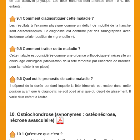
en cas d'activité physique. Les deux hanches sont atteintes chez 15 % des
enfants.
9.4 Comment diagnostiquer cette maladie ?
Les résultats à l'examen physique comme un déficit de mobilité de la hanche
sont caractéristiques. Le diagnostic est confirmé par des radiographies avec
incidence axiale (position de « grenouille »).
9.5 Comment traiter cette maladie ?
Cette maladie est considérée comme une urgence orthopédique et nécessite un
enclouage chirurgical (stabilisation de la tête fémorale par l'insertion de broches
pour la maintenir en place).
9.6 Quel est le pronostic de cette maladie ?
Il dépend de la durée pendant laquelle la tête fémorale est restée dans cette
position avant que le diagnostic ne soit posé ainsi que du degré de glissement. Il
varie d'un enfant à l'autre.
10. Ostéochondrose (synonymes : ostéonécrose,
nécrose avasculaire)
10.1 Qu'est-ce que c'est ?