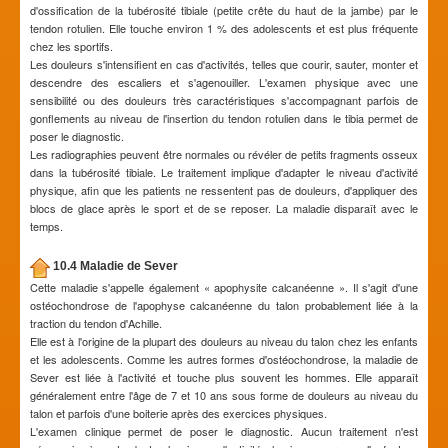
d'ossification de la tubérosité tibiale (petite crête du haut de la jambe) par le
tendon rotulien. Elle touche environ 1 % des adolescents et est plus fréquente
chez les sportifs.
Les douleurs s'intensifient en cas d'activités, telles que courir, sauter, monter et
descendre des escaliers et s'agenouiller. L'examen physique avec une
sensibilité ou des douleurs très caractéristiques s'accompagnant parfois de
gonflements au niveau de l'insertion du tendon rotulien dans le tibia permet de
poser le diagnostic.
Les radiographies peuvent être normales ou révéler de petits fragments osseux
dans la tubérosité tibiale. Le traitement implique d'adapter le niveau d'activité
physique, afin que les patients ne ressentent pas de douleurs, d'appliquer des
blocs de glace après le sport et de se reposer. La maladie disparaît avec le
temps.
10.4 Maladie de Sever
Cette maladie s'appelle également « apophysite calcanéenne ». Il s'agit d'une
ostéochondrose de l'apophyse calcanéenne du talon probablement liée à la
traction du tendon d'Achille.
Elle est à l'origine de la plupart des douleurs au niveau du talon chez les enfants
et les adolescents. Comme les autres formes d'ostéochondrose, la maladie de
Sever est liée à l'activité et touche plus souvent les hommes. Elle apparaît
généralement entre l'âge de 7 et 10 ans sous forme de douleurs au niveau du
talon et parfois d'une boiterie après des exercices physiques.
L'examen clinique permet de poser le diagnostic. Aucun traitement n'est