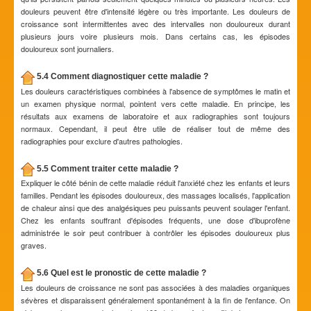
douleurs peuvent être d'intensité légère ou très importante. Les douleurs de
croissance sont intermittentes avec des intervalles non douloureux durant
plusieurs jours voire plusieurs mois. Dans certains cas, les épisodes
douloureux sont journaliers.
5.4 Comment diagnostiquer cette maladie ?
Les douleurs caractéristiques combinées à l'absence de symptômes le matin et
un examen physique normal, pointent vers cette maladie. En principe, les
résultats aux examens de laboratoire et aux radiographies sont toujours
normaux. Cependant, il peut être utile de réaliser tout de même des
radiographies pour exclure d'autres pathologies.
5.5 Comment traiter cette maladie ?
Expliquer le côté bénin de cette maladie réduit l'anxiété chez les enfants et leurs
familles. Pendant les épisodes douloureux, des massages localisés, l'application
de chaleur ainsi que des analgésiques peu puissants peuvent soulager l'enfant.
Chez les enfants souffrant d'épisodes fréquents, une dose d'ibuprofène
administrée le soir peut contribuer à contrôler les épisodes douloureux plus
graves.
5.6 Quel est le pronostic de cette maladie ?
Les douleurs de croissance ne sont pas associées à des maladies organiques
sévères et disparaissent généralement spontanément à la fin de l'enfance. On