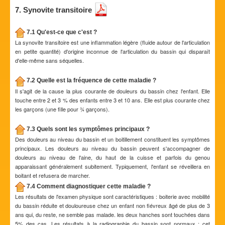
7. Synovite transitoire
7.1 Qu'est-ce que c'est ?
La synovite transitoire est une inflammation légère (fluide autour de l'articulation
en petite quantité) d'origine inconnue de l'articulation du bassin qui disparaît
d'elle-même sans séquelles.
7.2 Quelle est la fréquence de cette maladie ?
Il s'agit de la cause la plus courante de douleurs du bassin chez l'enfant. Elle
touche entre 2 et 3 % des enfants entre 3 et 10 ans. Elle est plus courante chez
les garçons (une fille pour ¾ garçons).
7.3 Quels sont les symptômes principaux ?
Des douleurs au niveau du bassin et un boitillement constituent les symptômes
principaux. Les douleurs au niveau du bassin peuvent s'accompagner de
douleurs au niveau de l'aine, du haut de la cuisse et parfois du genou
apparaissant généralement subitement. Typiquement, l'enfant se réveillera en
boitant et refusera de marcher.
7.4 Comment diagnostiquer cette maladie ?
Les résultats de l'examen physique sont caractéristiques : boiterie avec mobilité
du bassin réduite et douloureuse chez un enfant non fiévreux âgé de plus de 3
ans qui, du reste, ne semble pas malade. les deux hanches sont touchées dans
5% des cas. Les résultats à la radiographie du bassin sont normaux ; cet