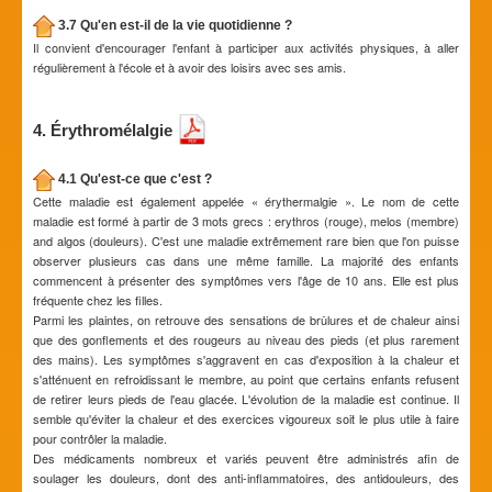
3.7 Qu'en est-il de la vie quotidienne ?
Il convient d'encourager l'enfant à participer aux activités physiques, à aller
régulièrement à l'école et à avoir des loisirs avec ses amis.
4. Érythromélalgie
4.1 Qu'est-ce que c'est ?
Cette maladie est également appelée « érythermalgie ». Le nom de cette
maladie est formé à partir de 3 mots grecs : erythros (rouge), melos (membre)
and algos (douleurs). C'est une maladie extrêmement rare bien que l'on puisse
observer plusieurs cas dans une même famille. La majorité des enfants
commencent à présenter des symptômes vers l'âge de 10 ans. Elle est plus
fréquente chez les filles.
Parmi les plaintes, on retrouve des sensations de brûlures et de chaleur ainsi
que des gonflements et des rougeurs au niveau des pieds (et plus rarement
des mains). Les symptômes s'aggravent en cas d'exposition à la chaleur et
s'atténuent en refroidissant le membre, au point que certains enfants refusent
de retirer leurs pieds de l'eau glacée. L'évolution de la maladie est continue. Il
semble qu'éviter la chaleur et des exercices vigoureux soit le plus utile à faire
pour contrôler la maladie.
Des médicaments nombreux et variés peuvent être administrés afin de
soulager les douleurs, dont des anti-inflammatoires, des antidouleurs, des