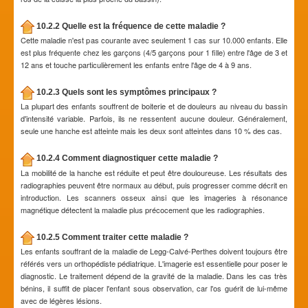
10.2.2 Quelle est la fréquence de cette maladie ?
Cette maladie n'est pas courante avec seulement 1 cas sur 10.000 enfants. Elle
est plus fréquente chez les garçons (4/5 garçons pour 1 fille) entre l'âge de 3 et
12 ans et touche particulièrement les enfants entre l'âge de 4 à 9 ans.
10.2.3 Quels sont les symptômes principaux ?
La plupart des enfants souffrent de boiterie et de douleurs au niveau du bassin
d'intensité variable. Parfois, ils ne ressentent aucune douleur. Généralement,
seule une hanche est atteinte mais les deux sont atteintes dans 10 % des cas.
10.2.4 Comment diagnostiquer cette maladie ?
La mobilité de la hanche est réduite et peut être douloureuse. Les résultats des
radiographies peuvent être normaux au début, puis progresser comme décrit en
introduction. Les scanners osseux ainsi que les imageries à résonance
magnétique détectent la maladie plus précocement que les radiographies.
10.2.5 Comment traiter cette maladie ?
Les enfants souffrant de la maladie de Legg-Calvé-Perthes doivent toujours être
référés vers un orthopédiste pédiatrique. L'imagerie est essentielle pour poser le
diagnostic. Le traitement dépend de la gravité de la maladie. Dans les cas très
bénins, il suffit de placer l'enfant sous observation, car l'os guérit de lui-même
avec de légères lésions.