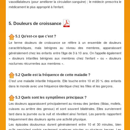
vasodilatateurs (pour améliorer la circulation sanguine) ; le médecin prescrira le
médicament le plus approprié à l'enfant.
5. Douleurs de croissance
5.1 Qu'est-ce que c'est ?
Le terme douleurs de croissance se réfère à un ensemble de douleurs
caractéristiques, mais bénignes au niveau des membres, apparaissant
généralement chez les enfants entre l'âge de 3 à 10 ans. On l'appelle également
« douleurs infantiles bénignes aux membres chez l'enfant » ou « douleurs
nocturnes récurrentes aux membres ».
5.2 Quelle est la fréquence de cette maladie ?
C'est une maladie infantile fréquente. Elle touche entre 10 et 20 % des enfants
dans le monde avec une fréquence identique chez les filles et les garçons.
5.3 Quels sont les symptômes principaux ?
Les douleurs apparaissent principalement au niveau des jambes (tibias, mollets,
cuisses ou arrière des genoux) et sont souvent bilatérales. Elles surviennent
tard dans la journée ou la nuit et réveillent ainsi l'enfant. Les parents rapportent
fréquemment des douleurs après une activité physique.
Les épisodes douloureux durent généralement entre 10 et 30 minutes, bien
qu'ils persistent parfois seulement quelques minutes ou plusieurs heures. Les