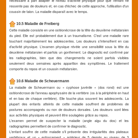
nécessaire à part adapter le niveau d'activité physique pour que l'enfant ne
ressente pas de douleurs et, en cas d'échec de cette approche, l'utilisation d'un
coussin de talon. La maladie disparaît avec le temps.
10.5 Maladie de Freiberg
Cette maladie consiste en une ostéonécrose de la tête du deuxième métatarsien
du pied. Elle est probablement due à un traumatisme. C'est une maladie rare
touchant majoritairement les adolescentes. Les douleurs s'intensifient en cas
d'activité physique. L'examen physique révèle une sensibilité sous la tête du
deuxième métatarsien et parfois un gonflement. Le diagnostic est confirmé par
les radiographies, bien que des changements ne soient parfois visibles
seulement deux semaines après apparition des symptômes. Le traitement
comporte du repos et un coussin métatarsien.
10.6 Maladie de Scheuermann
La maladie de Scheuermann ou « cyphose juvénile » (dos rond) est une
ostéonécrose de l'anneau apophysaire de la vertèbre (os à la périphérie en haut
et en bas de chaque vertèbre). Elle touche plus souvent les adolescents. La
plupart des enfants atteints de cette maladie souffrent de problèmes de
postures accompagnés ou non de douleurs dorsales. Les douleurs sont liées
aux activités physiques et peuvent être soulagées grâce au repos.
L'examen permet de suspecter la maladie (angle aigu du dos) et les
radiographies permettent de confirmer le diagnostic.
L'enfant souffre de cette maladie s'il présente des irrégularités des plateaux
vertébraux et un « enfoncement » antérieur de 5 degrés au niveau de 3