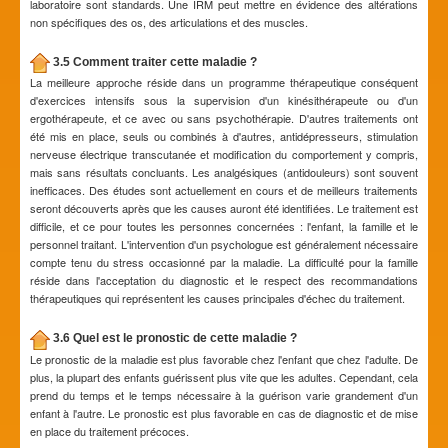
laboratoire sont standards. Une IRM peut mettre en évidence des altérations
non spécifiques des os, des articulations et des muscles.
3.5 Comment traiter cette maladie ?
La meilleure approche réside dans un programme thérapeutique conséquent
d'exercices intensifs sous la supervision d'un kinésithérapeute ou d'un
ergothérapeute, et ce avec ou sans psychothérapie. D'autres traitements ont
été mis en place, seuls ou combinés à d'autres, antidépresseurs, stimulation
nerveuse électrique transcutanée et modification du comportement y compris,
mais sans résultats concluants. Les analgésiques (antidouleurs) sont souvent
inefficaces. Des études sont actuellement en cours et de meilleurs traitements
seront découverts après que les causes auront été identifiées. Le traitement est
difficile, et ce pour toutes les personnes concernées : l'enfant, la famille et le
personnel traitant. L'intervention d'un psychologue est généralement nécessaire
compte tenu du stress occasionné par la maladie. La difficulté pour la famille
réside dans l'acceptation du diagnostic et le respect des recommandations
thérapeutiques qui représentent les causes principales d'échec du traitement.
3.6 Quel est le pronostic de cette maladie ?
Le pronostic de la maladie est plus favorable chez l'enfant que chez l'adulte. De
plus, la plupart des enfants guérissent plus vite que les adultes. Cependant, cela
prend du temps et le temps nécessaire à la guérison varie grandement d'un
enfant à l'autre. Le pronostic est plus favorable en cas de diagnostic et de mise
en place du traitement précoces.