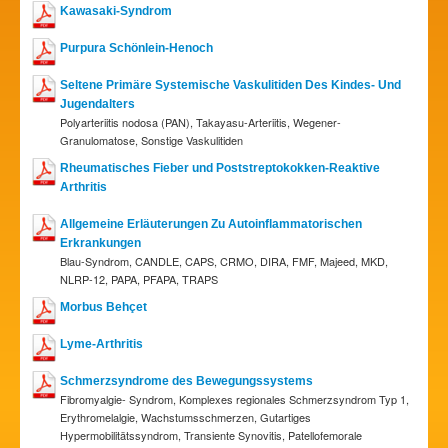
Kawasaki-Syndrom
Purpura Schönlein-Henoch
Seltene Primäre Systemische Vaskulitiden Des Kindes- Und
Jugendalters
Polyarteriitis nodosa (PAN), Takayasu-Arteriitis, Wegener-
Granulomatose, Sonstige Vaskulitiden
Rheumatisches Fieber und Poststreptokokken-Reaktive
Arthritis
Allgemeine Erläuterungen Zu Autoinflammatorischen
Erkrankungen
Blau-Syndrom, CANDLE, CAPS, CRMO, DIRA, FMF, Majeed, MKD,
NLRP-12, PAPA, PFAPA, TRAPS
Morbus Behçet
Lyme-Arthritis
Schmerzsyndrome des Bewegungssystems
Fibromyalgie- Syndrom, Komplexes regionales Schmerzsyndrom Typ 1,
Erythromelalgie, Wachstumsschmerzen, Gutartiges
Hypermobilitätssyndrom, Transiente Synovitis, Patellofemorale