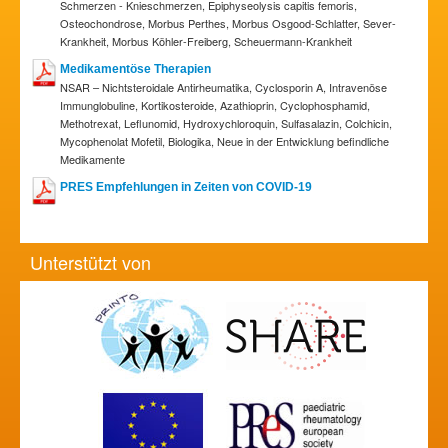
Schmerzen - Knieschmerzen, Epiphyseolysis capitis femoris,
Osteochondrose, Morbus Perthes, Morbus Osgood-Schlatter, Sever-
Krankheit, Morbus Köhler-Freiberg, Scheuermann-Krankheit
Medikamentöse Therapien
NSAR – Nichtsteroidale Antirheumatika, Cyclosporin A, Intravenöse
Immunglobuline, Kortikosteroide, Azathioprin, Cyclophosphamid,
Methotrexat, Leflunomid, Hydroxychloroquin, Sulfasalazin, Colchicin,
Mycophenolat Mofetil, Biologika, Neue in der Entwicklung befindliche
Medikamente
PRES Empfehlungen in Zeiten von COVID-19
Unterstützt von