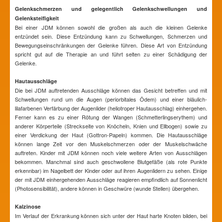
Gelenkschmerzen und gelegentlich Gelenkschwellungen und
Gelenksteifigkeit
Bei einer JDM können sowohl die großen als auch die kleinen Gelenke
entzündet sein. Diese Entzündung kann zu Schwellungen, Schmerzen und
Bewegungseinschränkungen der Gelenke führen. Diese Art von Entzündung
spricht gut auf die Therapie an und führt selten zu einer Schädigung der
Gelenke.
Hautausschläge
Die bei JDM auftretenden Ausschläge können das Gesicht betreffen und mit
Schwellungen rund um die Augen (periorbitales Ödem) und einer bläulich-
lilafarbenen Verfärbung der Augenlider (heliotroper Hautausschlag) einhergehen.
Ferner kann es zu einer Rötung der Wangen (Schmetterlingserythem) und
anderer Körperteile (Streckseite von Knöcheln, Knien und Ellbogen) sowie zu
einer Verdickung der Haut (Gottron-Papeln) kommen. Die Hautausschläge
können lange Zeit vor den Muskelschmerzen oder der Muskelschwäche
auftreten. Kinder mit JDM können noch viele weitere Arten von Ausschlägen
bekommen. Manchmal sind auch geschwollene Blutgefäße (als rote Punkte
erkennbar) im Nagelbett der Kinder oder auf ihren Augenlidern zu sehen. Einige
der mit JDM einhergehenden Ausschläge reagieren empfindlich auf Sonnenlicht
(Photosensibilität), andere können in Geschwüre (wunde Stellen) übergehen.
Kalzinose
Im Verlauf der Erkrankung können sich unter der Haut harte Knoten bilden, bei