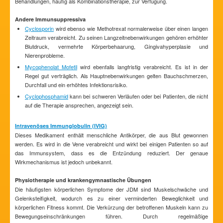
Behandlungen, häufig als Kombinationstherapie, zur Verfügung.
Andere Immunsuppressiva
Cyclosporin
wird ebenso wie Methotrexat normalerweise über einen langen
Zeitraum verabreicht. Zu seinen Langzeitnebenwirkungen gehören erhöhter
Blutdruck, vermehrte Körperbehaarung, Gingivahyperplasie und
Nierenprobleme.
Mycophenolat Mofetil
wird ebenfalls langfristig verabreicht. Es ist in der
Regel gut verträglich. Als Hauptnebenwirkungen gelten Bauchschmerzen,
Durchfall und ein erhöhtes Infektionsrisiko.
Cyclophosphamid
kann bei schweren Verläufen oder bei Patienten, die nicht
auf die Therapie ansprechen, angezeigt sein.
Intravenöses Immunglobulin (IVIG)
Dieses Medikament enthält menschliche Antikörper, die aus Blut gewonnen
werden. Es wird in die Vene verabreicht und wirkt bei einigen Patienten so auf
das Immunsystem, dass es die Entzündung reduziert. Der genaue
Wirkmechanismus ist jedoch unbekannt.
Physiotherapie und krankengymnastische Übungen
Die häufigsten körperlichen Symptome der JDM sind Muskelschwäche und
Gelenksteifigkeit, wodurch es zu einer verminderten Beweglichkeit und
körperlichen Fitness kommt. Die Verkürzung der betroffenen Muskeln kann zu
Bewegungseinschränkungen führen. Durch regelmäßige