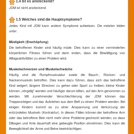
1.4 Ist es ansteckend?
JDM ist nicht ansteckend.
1.5 Welches sind die Hauptsymptome?
Jedes Kind mit JDM kann andere Symptome aufweisen. Die meisten leiden
unter:
Müdigkeit (Erschöpfung)
Die betroffenen Kinder sind häufig müde. Dies kann zu einer verminderten
körperlichen Fitness führen und darin enden, dass die Bewältigung von
Alltagsaktivitäten zu einen Problem wird.
Muskelschmerzen und Muskelschwäche
Häufig sind die Rumpfmuskulatur sowie die Bauch-, Rücken- und
Nackenmuskeln betroffen. Dies kann dazu führen, dass sich das betroffene
Kind weigert, längere Strecken zu gehen oder Sport zu treiben; kleine Kinder
können „nörgelig" werden und häufiger darum bitten, auf den Arm genommen zu
werden. Mit zunehmender Verschlechterung der JDM können das
Treppensteigen und das Aufstehen aus dem Bett zu einem Problem werden. Bei
einigen Kindern kommt es zu einer Anspannung und Verkürzung der
entzündeten Muskeln (Kontraktur). In diesen Fällen können der betroffene Arm
oder das betroffene Bein nicht mehr ohne Probleme gestreckt werden, so dass
Ellbogen und Knie dauerhaft eine gebeugte Position einnehmen. Dies kann die
Beweglichkeit der Arme und Beine beeinträchtigen.