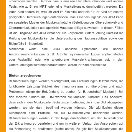
unterzogen werden. Darüber hinaus müssen Blutuntersuchungen und andere
Tests, wie z. B. ein MRT oder eine Muskelbiopsie, durchgeführt werden. Da
jedes Kind anders ist, wird Ihr Arzt im Einzelfall über die für Ihr Kind am besten
geeigneten Untersuchungen entscheiden. Das Erscheinungsbild der JDM kann
ein spezielles Muster der Muskelschwäche (Beteiligung der Oberschenkel- und
Oberarmmuskulatur) und spezielle Hautausschläge aufweisen. In diesen Fällen
ist die Diagnose der JDM einfacher. Die körperliche Untersuchung umfasst die
Prüfung der Muskelstärke, die Untersuchung der Hautausschläge sowie der
Blutgefäße im Nagelbett.
Manchmal weist eine JDM ähnliche Symptome wie andere
Autoimmunerkrankungen (z. B. Arthritis, systemischer Lupus erythematodes
oder Vaskulitis) oder wie angeborene Muskelerkrankungen auf. In den
Untersuchungen wird man herausfinden, woran Ihr Kind erkrankt ist.
Blutuntersuchungen
Blutuntersuchungen werden durchgeführt, um Entzündungen festzustellen, die
funktionelle Leistungsfähigkeit des Immunsystems zu überprüfen und nach
Problemen infolge der Entzündung zu suchen (z. B. „undichte" Muskeln). Bei
den meisten Kindern mit JDM werden die Muskeln „undicht". Das bedeutet,
dass sich in den Muskelzellen Substanzen befinden, die in das Blut abgegeben
werden, wo sie dann bestimmt werden können. Die wichtigsten dieser
Substanzen sind Proteine, die als Muskelenzyme bezeichnet werden.
Blutuntersuchungen werden in der Regel durchgeführt, um den Aktivitätsgrad
der Erkrankung zu beurteilen und um im weiteren Verlauf das Ansprechen auf
die Behandlung zu bestimmen (siehe unten). Es gibt fünf Muskelenzyme, die