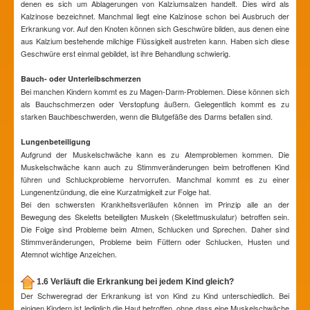
denen es sich um Ablagerungen von Kalziumsalzen handelt. Dies wird als
Kalzinose bezeichnet. Manchmal liegt eine Kalzinose schon bei Ausbruch der
Erkrankung vor. Auf den Knoten können sich Geschwüre bilden, aus denen eine
aus Kalzium bestehende milchige Flüssigkeit austreten kann. Haben sich diese
Geschwüre erst einmal gebildet, ist ihre Behandlung schwierig.
Bauch- oder Unterleibschmerzen
Bei manchen Kindern kommt es zu Magen-Darm-Problemen. Diese können sich
als Bauchschmerzen oder Verstopfung äußern. Gelegentlich kommt es zu
starken Bauchbeschwerden, wenn die Blutgefäße des Darms befallen sind.
Lungenbeteiligung
Aufgrund der Muskelschwäche kann es zu Atemproblemen kommen. Die
Muskelschwäche kann auch zu Stimmveränderungen beim betroffenen Kind
führen und Schluckprobleme hervorrufen. Manchmal kommt es zu einer
Lungenentzündung, die eine Kurzatmigkeit zur Folge hat.
Bei den schwersten Krankheitsverläufen können im Prinzip alle an der
Bewegung des Skeletts beteiligten Muskeln (Skelettmuskulatur) betroffen sein.
Die Folge sind Probleme beim Atmen, Schlucken und Sprechen. Daher sind
Stimmveränderungen, Probleme beim Füttern oder Schlucken, Husten und
Atemnot wichtige Anzeichen.
1.6 Verläuft die Erkrankung bei jedem Kind gleich?
Der Schweregrad der Erkrankung ist von Kind zu Kind unterschiedlich. Bei
einigen Kindern ist lediglich die Haut betroffen, ohne dass eine Muskelschwäche