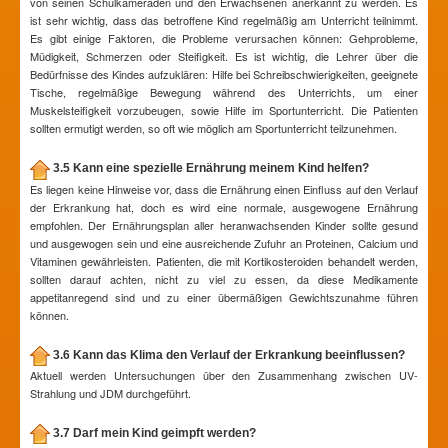
von seinen Schulkameraden und den Erwachsenen anerkannt zu werden. Es
ist sehr wichtig, dass das betroffene Kind regelmäßig am Unterricht teilnimmt.
Es gibt einige Faktoren, die Probleme verursachen können: Gehprobleme,
Müdigkeit, Schmerzen oder Steifigkeit. Es ist wichtig, die Lehrer über die
Bedürfnisse des Kindes aufzuklären: Hilfe bei Schreibschwierigkeiten, geeignete
Tische, regelmäßige Bewegung während des Unterrichts, um einer
Muskelsteifigkeit vorzubeugen, sowie Hilfe im Sportunterricht. Die Patienten
sollten ermutigt werden, so oft wie möglich am Sportunterricht teilzunehmen.
3.5 Kann eine spezielle Ernährung meinem Kind helfen?
Es liegen keine Hinweise vor, dass die Ernährung einen Einfluss auf den Verlauf
der Erkrankung hat, doch es wird eine normale, ausgewogene Ernährung
empfohlen. Der Ernährungsplan aller heranwachsenden Kinder sollte gesund
und ausgewogen sein und eine ausreichende Zufuhr an Proteinen, Calcium und
Vitaminen gewährleisten. Patienten, die mit Kortikosteroiden behandelt werden,
sollten darauf achten, nicht zu viel zu essen, da diese Medikamente
appetitanregend sind und zu einer übermäßigen Gewichtszunahme führen
können.
3.6 Kann das Klima den Verlauf der Erkrankung beeinflussen?
Aktuell werden Untersuchungen über den Zusammenhang zwischen UV-
Strahlung und JDM durchgeführt.
3.7 Darf mein Kind geimpft werden?