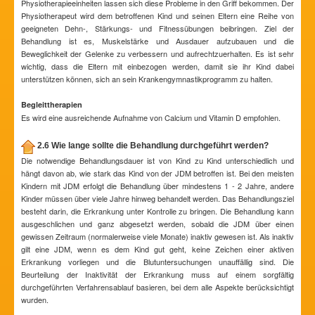
Physiotherapieeinheiten lassen sich diese Probleme in den Griff bekommen. Der
Physiotherapeut wird dem betroffenen Kind und seinen Eltern eine Reihe von
geeigneten Dehn-, Stärkungs- und Fitnessübungen beibringen. Ziel der
Behandlung ist es, Muskelstärke und Ausdauer aufzubauen und die
Beweglichkeit der Gelenke zu verbessern und aufrechtzuerhalten. Es ist sehr
wichtig, dass die Eltern mit einbezogen werden, damit sie ihr Kind dabei
unterstützen können, sich an sein Krankengymnastikprogramm zu halten.
Begleittherapien
Es wird eine ausreichende Aufnahme von Calcium und Vitamin D empfohlen.
2.6 Wie lange sollte die Behandlung durchgeführt werden?
Die notwendige Behandlungsdauer ist von Kind zu Kind unterschiedlich und
hängt davon ab, wie stark das Kind von der JDM betroffen ist. Bei den meisten
Kindern mit JDM erfolgt die Behandlung über mindestens 1 - 2 Jahre, andere
Kinder müssen über viele Jahre hinweg behandelt werden. Das Behandlungsziel
besteht darin, die Erkrankung unter Kontrolle zu bringen. Die Behandlung kann
ausgeschlichen und ganz abgesetzt werden, sobald die JDM über einen
gewissen Zeitraum (normalerweise viele Monate) inaktiv gewesen ist. Als inaktiv
gilt eine JDM, wenn es dem Kind gut geht, keine Zeichen einer aktiven
Erkrankung vorliegen und die Blutuntersuchungen unauffällig sind. Die
Beurteilung der Inaktivität der Erkrankung muss auf einem sorgfältig
durchgeführten Verfahrensablauf basieren, bei dem alle Aspekte berücksichtigt
wurden.