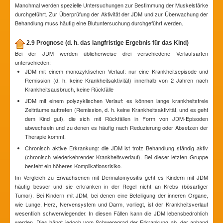
Manchmal werden spezielle Untersuchungen zur Bestimmung der Muskelstärke
durchgeführt. Zur Überprüfung der Aktivität der JDM und zur Überwachung der
Behandlung muss häufig eine Blutuntersuchung durchgeführt werden.
2.9 Prognose (d. h. das langfristige Ergebnis für das Kind)
Bei der JDM werden üblicherweise drei verschiedene Verlaufsarten
unterschieden:
JDM mit einem monozyklischen Verlauf: nur eine Krankheitsepisode und
Remission (d. h. keine Krankheitsaktivität) innerhalb von 2 Jahren nach
Krankheitsausbruch, keine Rückfälle
JDM mit einem polyzyklischen Verlauf: es können lange krankheitsfreie
Zeiträume auftreten (Remission, d. h. keine Krankheitsaktivität, und es geht
dem Kind gut), die sich mit Rückfällen in Form von JDM-Episoden
abwechseln und zu denen es häufig nach Reduzierung oder Absetzen der
Therapie kommt.
Chronisch aktive Erkrankung: die JDM ist trotz Behandlung ständig aktiv
(chronisch wiederkehrender Krankheitsverlauf). Bei dieser letzten Gruppe
besteht ein höheres Komplikationsrisiko.
Im Vergleich zu Erwachsenen mit Dermatomyositis geht es Kindern mit JDM
häufig besser und sie erkranken in der Regel nicht an Krebs (bösartiger
Tumor). Bei Kindern mit JDM, bei denen eine Beteiligung der inneren Organe,
wie Lunge, Herz, Nervensystem und Darm, vorliegt, ist der Krankheitsverlauf
wesentlich schwerwiegender. In diesen Fällen kann die JDM lebensbedrohlich
werden. Dies hängt jedoch vom Schweregrad der Erkrankung ab, der anhand