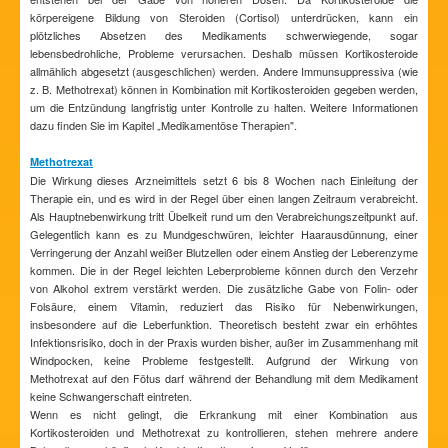
körpereigene Bildung von Steroiden (Cortisol) unterdrücken, kann ein
plötzliches Absetzen des Medikaments schwerwiegende, sogar
lebensbedrohliche, Probleme verursachen. Deshalb müssen Kortikosteroide
allmählich abgesetzt (ausgeschlichen) werden. Andere Immunsuppressiva (wie
z. B. Methotrexat) können in Kombination mit Kortikosteroiden gegeben werden,
um die Entzündung langfristig unter Kontrolle zu halten. Weitere Informationen
dazu finden Sie im Kapitel „Medikamentöse Therapien".
Methotrexat
Die Wirkung dieses Arzneimittels setzt 6 bis 8 Wochen nach Einleitung der
Therapie ein, und es wird in der Regel über einen langen Zeitraum verabreicht.
Als Hauptnebenwirkung tritt Übelkeit rund um den Verabreichungszeitpunkt auf.
Gelegentlich kann es zu Mundgeschwüren, leichter Haarausdünnung, einer
Verringerung der Anzahl weißer Blutzellen oder einem Anstieg der Leberenzyme
kommen. Die in der Regel leichten Leberprobleme können durch den Verzehr
von Alkohol extrem verstärkt werden. Die zusätzliche Gabe von Folin- oder
Folsäure, einem Vitamin, reduziert das Risiko für Nebenwirkungen,
insbesondere auf die Leberfunktion. Theoretisch besteht zwar ein erhöhtes
Infektionsrisiko, doch in der Praxis wurden bisher, außer im Zusammenhang mit
Windpocken, keine Probleme festgestellt. Aufgrund der Wirkung von
Methotrexat auf den Fötus darf während der Behandlung mit dem Medikament
keine Schwangerschaft eintreten.
Wenn es nicht gelingt, die Erkrankung mit einer Kombination aus
Kortikosteroiden und Methotrexat zu kontrollieren, stehen mehrere andere