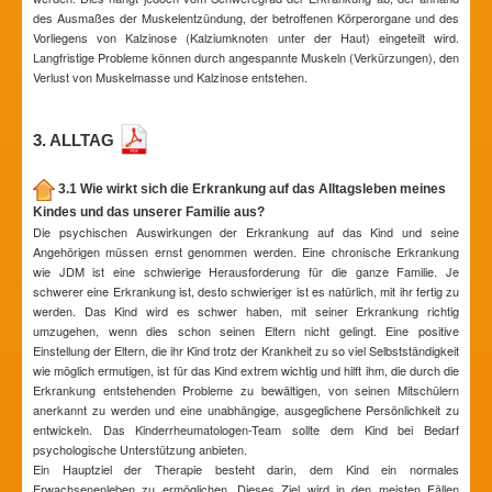
des Ausmaßes der Muskelentzündung, der betroffenen Körperorgane und des
Vorliegens von Kalzinose (Kalziumknoten unter der Haut) eingeteilt wird.
Langfristige Probleme können durch angespannte Muskeln (Verkürzungen), den
Verlust von Muskelmasse und Kalzinose entstehen.
3. ALLTAG
3.1 Wie wirkt sich die Erkrankung auf das Alltagsleben meines
Kindes und das unserer Familie aus?
Die psychischen Auswirkungen der Erkrankung auf das Kind und seine
Angehörigen müssen ernst genommen werden. Eine chronische Erkrankung
wie JDM ist eine schwierige Herausforderung für die ganze Familie. Je
schwerer eine Erkrankung ist, desto schwieriger ist es natürlich, mit ihr fertig zu
werden. Das Kind wird es schwer haben, mit seiner Erkrankung richtig
umzugehen, wenn dies schon seinen Eltern nicht gelingt. Eine positive
Einstellung der Eltern, die ihr Kind trotz der Krankheit zu so viel Selbstständigkeit
wie möglich ermutigen, ist für das Kind extrem wichtig und hilft ihm, die durch die
Erkrankung entstehenden Probleme zu bewältigen, von seinen Mitschülern
anerkannt zu werden und eine unabhängige, ausgeglichene Persönlichkeit zu
entwickeln. Das Kinderrheumatologen-Team sollte dem Kind bei Bedarf
psychologische Unterstützung anbieten.
Ein Hauptziel der Therapie besteht darin, dem Kind ein normales
Erwachsenenleben zu ermöglichen. Dieses Ziel wird in den meisten Fällen