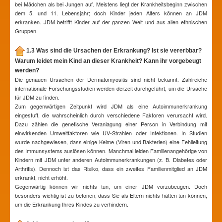
bei Mädchen als bei Jungen auf. Meistens liegt der Krankheitsbeginn zwischen
dem 5. und 11. Lebensjahr; doch Kinder jeden Alters können an JDM
erkranken. JDM betrifft Kinder auf der ganzen Welt und aus allen ethnischen
Gruppen.
1.3 Was sind die Ursachen der Erkrankung? Ist sie vererbbar?
Warum leidet mein Kind an dieser Krankheit? Kann ihr vorgebeugt
werden?
Die genauen Ursachen der Dermatomyositis sind nicht bekannt. Zahlreiche
internationale Forschungsstudien werden derzeit durchgeführt, um die Ursache
für JDM zu finden.
Zum gegenwärtigen Zeitpunkt wird JDM als eine Autoimmunerkrankung
eingestuft, die wahrscheinlich durch verschiedene Faktoren verursacht wird.
Dazu zählen die genetische Veranlagung einer Person in Verbindung mit
einwirkenden Umweltfaktoren wie UV-Strahlen oder Infektionen. In Studien
wurde nachgewiesen, dass einige Keime (Viren und Bakterien) eine Fehlleitung
des Immunsystems auslösen können. Manchmal leiden Familienangehörige von
Kindern mit JDM unter anderen Autoimmunerkrankungen (z. B. Diabetes oder
Arthritis). Dennoch ist das Risiko, dass ein zweites Familienmitglied an JDM
erkrankt, nicht erhöht.
Gegenwärtig können wir nichts tun, um einer JDM vorzubeugen. Doch
besonders wichtig ist zu betonen, dass Sie als Eltern nichts hätten tun können,
um die Erkrankung Ihres Kindes zu verhindern.