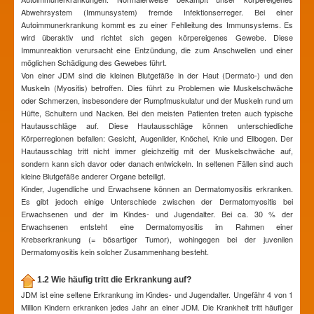
Abwehrsystem (Immunsystem) fremde Infektionserreger. Bei einer
Autoimmunerkrankung kommt es zu einer Fehlleitung des Immunsystems. Es
wird überaktiv und richtet sich gegen körpereigenes Gewebe. Diese
Immunreaktion verursacht eine Entzündung, die zum Anschwellen und einer
möglichen Schädigung des Gewebes führt.
Von einer JDM sind die kleinen Blutgefäße in der Haut (Dermato-) und den
Muskeln (Myositis) betroffen. Dies führt zu Problemen wie Muskelschwäche
oder Schmerzen, insbesondere der Rumpfmuskulatur und der Muskeln rund um
Hüfte, Schultern und Nacken. Bei den meisten Patienten treten auch typische
Hautausschläge auf. Diese Hautausschläge können unterschiedliche
Körperregionen befallen: Gesicht, Augenlider, Knöchel, Knie und Ellbogen. Der
Hautausschlag tritt nicht immer gleichzeitig mit der Muskelschwäche auf,
sondern kann sich davor oder danach entwickeln. In seltenen Fällen sind auch
kleine Blutgefäße anderer Organe beteiligt.
Kinder, Jugendliche und Erwachsene können an Dermatomyositis erkranken.
Es gibt jedoch einige Unterschiede zwischen der Dermatomyositis bei
Erwachsenen und der im Kindes- und Jugendalter. Bei ca. 30 % der
Erwachsenen entsteht eine Dermatomyositis im Rahmen einer
Krebserkrankung (= bösartiger Tumor), wohingegen bei der juvenilen
Dermatomyositis kein solcher Zusammenhang besteht.
1.2 Wie häufig tritt die Erkrankung auf?
JDM ist eine seltene Erkrankung im Kindes- und Jugendalter. Ungefähr 4 von 1
Million Kindern erkranken jedes Jahr an einer JDM. Die Krankheit tritt häufiger