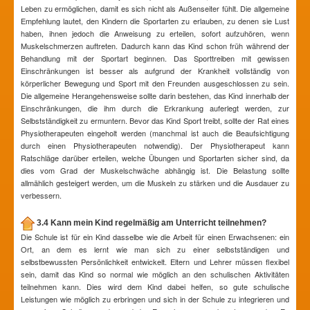
Leben zu ermöglichen, damit es sich nicht als Außenseiter fühlt. Die allgemeine
Empfehlung lautet, den Kindern die Sportarten zu erlauben, zu denen sie Lust
haben, ihnen jedoch die Anweisung zu erteilen, sofort aufzuhören, wenn
Muskelschmerzen auftreten. Dadurch kann das Kind schon früh während der
Behandlung mit der Sportart beginnen. Das Sporttreiben mit gewissen
Einschränkungen ist besser als aufgrund der Krankheit vollständig von
körperlicher Bewegung und Sport mit den Freunden ausgeschlossen zu sein.
Die allgemeine Herangehensweise sollte darin bestehen, das Kind innerhalb der
Einschränkungen, die ihm durch die Erkrankung auferlegt werden, zur
Selbstständigkeit zu ermuntern. Bevor das Kind Sport treibt, sollte der Rat eines
Physiotherapeuten eingeholt werden (manchmal ist auch die Beaufsichtigung
durch einen Physiotherapeuten notwendig). Der Physiotherapeut kann
Ratschläge darüber erteilen, welche Übungen und Sportarten sicher sind, da
dies vom Grad der Muskelschwäche abhängig ist. Die Belastung sollte
allmählich gesteigert werden, um die Muskeln zu stärken und die Ausdauer zu
verbessern.
3.4 Kann mein Kind regelmäßig am Unterricht teilnehmen?
Die Schule ist für ein Kind dasselbe wie die Arbeit für einen Erwachsenen: ein
Ort, an dem es lernt wie man sich zu einer selbstständigen und
selbstbewussten Persönlichkeit entwickelt. Eltern und Lehrer müssen flexibel
sein, damit das Kind so normal wie möglich an den schulischen Aktivitäten
teilnehmen kann. Dies wird dem Kind dabei helfen, so gute schulische
Leistungen wie möglich zu erbringen und sich in der Schule zu integrieren und