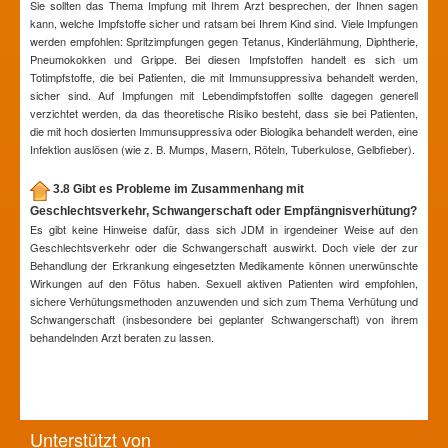
Sie sollten das Thema Impfung mit Ihrem Arzt besprechen, der Ihnen sagen
kann, welche Impfstoffe sicher und ratsam bei Ihrem Kind sind. Viele Impfungen
werden empfohlen: Spritzimpfungen gegen Tetanus, Kinderlähmung, Diphtherie,
Pneumokokken und Grippe. Bei diesen Impfstoffen handelt es sich um
Totimpfstoffe, die bei Patienten, die mit Immunsuppressiva behandelt werden,
sicher sind. Auf Impfungen mit Lebendimpfstoffen sollte dagegen generell
verzichtet werden, da das theoretische Risiko besteht, dass sie bei Patienten,
die mit hoch dosierten Immunsuppressiva oder Biologika behandelt werden, eine
Infektion auslösen (wie z. B. Mumps, Masern, Röteln, Tuberkulose, Gelbfieber).
3.8 Gibt es Probleme im Zusammenhang mit
Geschlechtsverkehr, Schwangerschaft oder Empfängnisverhütung?
Es gibt keine Hinweise dafür, dass sich JDM in irgendeiner Weise auf den
Geschlechtsverkehr oder die Schwangerschaft auswirkt. Doch viele der zur
Behandlung der Erkrankung eingesetzten Medikamente können unerwünschte
Wirkungen auf den Fötus haben. Sexuell aktiven Patienten wird empfohlen,
sichere Verhütungsmethoden anzuwenden und sich zum Thema Verhütung und
Schwangerschaft (insbesondere bei geplanter Schwangerschaft) von ihrem
behandelnden Arzt beraten zu lassen.
Unterstützt von