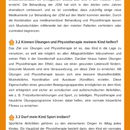
erreicht. Die Behandlung der JDM hat sich in den letzten zehn Jahren
dramatisch verbessert, und es ist vorstellbar, dass zukünftig einige neue
Medikamente zur Behandlung der JDM auf den Markt kommen werden. Durch
die Kombination aus medikamentöser Behandlung und Physiotherapie lassen
sich Muskelschäden mittlerweile bei den meisten Patienten verhindern oder
zumindest begrenzen.
3.2 Können Übungen und Physiotherapie meinem Kind helfen?
Das Ziel von Übungen und Physiotherapie ist es, das Kind in die Lage zu
versetzen, so weit wie möglich an allen Alltagsaktivitäten teilzunehmen und
seinen Platz in der Gesellschaft auszufüllen. Darüber hinaus haben Übungen
und Physiotherapie den Effekt, dass sie einen gesunden Lebensstil fördern.
Gesunde Muskeln sind eine Voraussetzung, um diese Ziele zu erreichen. Mit
Übungen und Physiotherapie lassen sich eine bessere Muskelflexibilität,
Muskelstärke, Koordination und Ausdauer (Kondition) erzielen. Diese
Eigenschaften eines gesunden Bewegungsapparates ermöglichen es dem Kind,
sich erfolgreich und sicher an schulischen und außerschulischen Aktivitäten,
wie z. B. Freizeitunternehmungen und Sport, zu beteiligen. Physiotherapie und
häusliche Übungsprogramme können dabei helfen, eine normale körperliche
Fitness zu erreichen.
3.3 Darf mein Kind Sport treiben?
Sportliche Aktivitäten gehören zu den elementaren Dingen im Alltag jedes
Kindes. Ein Hauptziel der Physiotherapie besteht darin, dem Kind ein normales