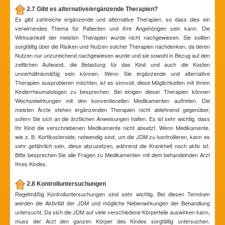
2.7 Gibt es alternative/ergänzende Therapien?
Es gibt zahlreiche ergänzende und alternative Therapien, so dass dies ein
verwirrendes Thema für Patienten und ihre Angehörigen sein kann. Die
Wirksamkeit der meisten Therapien wurde nicht nachgewiesen. Sie sollten
sorgfältig über die Risiken und Nutzen solcher Therapien nachdenken, da deren
Nutzen nur unzureichend nachgewiesen wurde und sie sowohl in Bezug auf den
zeitlichen Aufwand, die Belastung für das Kind und auch die Kosten
unverhältnismäßig sein können. Wenn Sie ergänzende und alternative
Therapien ausprobieren möchten, ist es sinnvoll, diese Möglichkeiten mit Ihrem
Kinderrheumatologen zu besprechen. Bei einigen dieser Therapien können
Wechselwirkungen mit den konventionellen Medikamenten auftreten. Die
meisten Ärzte stehen ergänzenden Therapien nicht ablehnend gegenüber,
sofern Sie sich an die ärztlichen Anweisungen halten. Es ist sehr wichtig, dass
Ihr Kind die verschriebenen Medikamente nicht absetzt. Wenn Medikamente,
wie z. B. Kortikosteroide, notwendig sind, um die JDM zu kontrollieren, kann es
sehr gefährlich sein, diese abzusetzen, während die Krankheit noch aktiv ist.
Bitte besprechen Sie alle Fragen zu Medikamenten mit dem behandelnden Arzt
Ihres Kindes.
2.8 Kontrolluntersuchungen
Regelmäßig Kontrolluntersuchungen sind sehr wichtig. Bei diesen Terminen
werden die Aktivität der JDM und mögliche Nebenwirkungen der Behandlung
untersucht. Da sich die JDM auf viele verschiedene Körperteile auswirken kann,
muss der Arzt den ganzen Körper des Kindes sorgfältig untersuchen.