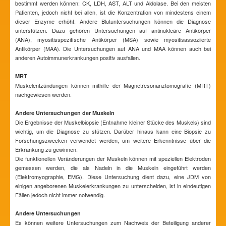
bestimmt werden können: CK, LDH, AST, ALT und Aldolase. Bei den meisten
Patienten, jedoch nicht bei allen, ist die Konzentration von mindestens einem
dieser Enzyme erhöht. Andere Blutuntersuchungen können die Diagnose
unterstützen. Dazu gehören Untersuchungen auf antinukleäre Antikörper
(ANA), myositisspezifische Antikörper (MSA) sowie myositisassoziierte
Antikörper (MAA). Die Untersuchungen auf ANA und MAA können auch bei
anderen Autoimmunerkrankungen positiv ausfallen.
MRT
Muskelentzündungen können mithilfe der Magnetresonanztomografie (MRT)
nachgewiesen werden.
Andere Untersuchungen der Muskeln
Die Ergebnisse der Muskelbiopsie (Entnahme kleiner Stücke des Muskels) sind
wichtig, um die Diagnose zu stützen. Darüber hinaus kann eine Biopsie zu
Forschungszwecken verwendet werden, um weitere Erkenntnisse über die
Erkrankung zu gewinnen.
Die funktionellen Veränderungen der Muskeln können mit speziellen Elektroden
gemessen werden, die als Nadeln in die Muskeln eingeführt werden
(Elektromyographie, EMG). Diese Untersuchung dient dazu, eine JDM von
einigen angeborenen Muskelerkrankungen zu unterscheiden, ist in eindeutigen
Fällen jedoch nicht immer notwendig.
Andere Untersuchungen
Es können weitere Untersuchungen zum Nachweis der Beteiligung anderer