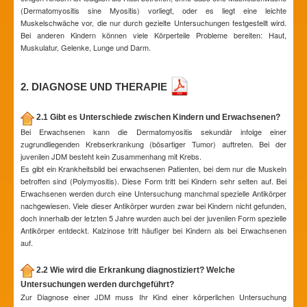
(Dermatomyositis sine Myositis) vorliegt, oder es liegt eine leichte
Muskelschwäche vor, die nur durch gezielte Untersuchungen festgestellt wird.
Bei anderen Kindern können viele Körperteile Probleme bereiten: Haut,
Muskulatur, Gelenke, Lunge und Darm.
2. DIAGNOSE UND THERAPIE
2.1 Gibt es Unterschiede zwischen Kindern und Erwachsenen?
Bei Erwachsenen kann die Dermatomyositis sekundär infolge einer
zugrundliegenden Krebserkrankung (bösartiger Tumor) auftreten. Bei der
juvenilen JDM besteht kein Zusammenhang mit Krebs.
Es gibt ein Krankheitsbild bei erwachsenen Patienten, bei dem nur die Muskeln
betroffen sind (Polymyositis). Diese Form tritt bei Kindern sehr selten auf. Bei
Erwachsenen werden durch eine Untersuchung manchmal spezielle Antikörper
nachgewiesen. Viele dieser Antikörper wurden zwar bei Kindern nicht gefunden,
doch innerhalb der letzten 5 Jahre wurden auch bei der juvenilen Form spezielle
Antikörper entdeckt. Kalzinose tritt häufiger bei Kindern als bei Erwachsenen
auf.
2.2 Wie wird die Erkrankung diagnostiziert? Welche
Untersuchungen werden durchgeführt?
Zur Diagnose einer JDM muss Ihr Kind einer körperlichen Untersuchung