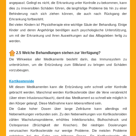
angepasst. Gelingt es nicht, die Erkrankung unter Kontrolle zu bekommen, kann
dies zu irreversiblen Schäden führen, die langfristige Probleme bis hin zu einer
Behinderung nach sich ziehen können, die auch nach Rückgang der
Erkrankung fortbesteht.
Bei vielen Kindern ist Physiotherapie eine wichtige Säule der Behandlung. Einige
Kinder und deren Angehörige benötigen auch psychologische Unterstützung,
um mit der Erkrankung und ihren Auswirkungen auf das Alltagsleben fertig zu
werden.
2.5 Welche Behandlungen stehen zur Verfügung?
Die Wirkweise aller Medikamente besteht darin, das Immunsystem zu
unterdrücken, um die Entzündung zum Stillstand zu bringen und Schäden
vorzubeugen.
Kortikosteroide
Mit diesen Medikamenten kann die Entzündung sehr schnell unter Kontrolle
gebracht werden. Manchmal werden Kortikosteroide über die Vene verabreicht
(über einen Infusionsschlauch), damit das Medikament so schnell wie möglich in
den Körper gelangt. Diese Maßnahme kann lebensrettend sein.
Die Gabe hoher Dosen über lange Zeiträume kann allerdings mit
Nebenwirkungen verbunden sein. Zu den Nebenwirkungen von Kortikosteroiden
zählen Wachstumsprobleme, erhöhtes Infektionsrisiko, Bluthochdruck und
Osteoporose (Brüchigkeit der Knochen). Bei niedrigen Dosierungen
verursachen Kortikosteroide nur wenige Probleme. Die meisten Probleme
entstehen bei der Gabe von höheren Dosen. Da Kortikosteroide die