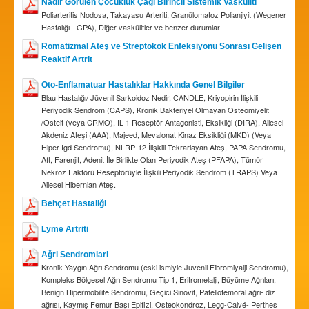
Nadir Görülen Çocukluk Çağı Birincil Sistemik Vasküliti
Poliarteritis Nodosa, Takayasu Arteriti, Granülomatoz Polianjiyit (Wegener
Hastalığı - GPA), Diğer vaskülitler ve benzer durumlar
Romatizmal Ateş ve Streptokok Enfeksiyonu Sonrası Gelişen
Reaktif Artrit
Oto-Enflamatuar Hastalıklar Hakkında Genel Bilgiler
Blau Hastalığı/ Jüvenil Sarkoidoz Nedir, CANDLE, Kriyopirin İlişkili
Periyodik Sendrom (CAPS), Kronik Bakteriyel Olmayan Osteomiyelit
/Osteit (veya CRMO), IL-1 Reseptör Antagonisti, Eksikliği (DIRA), Ailesel
Akdeniz Ateşi (AAA), Majeed, Mevalonat Kinaz Eksikliği (MKD) (Veya
Hiper Igd Sendromu), NLRP-12 İlişkili Tekrarlayan Ateş, PAPA Sendromu,
Aft, Farenjit, Adenit İle Birlikte Olan Periyodik Ateş (PFAPA), Tümör
Nekroz Faktörü Reseptörüyle İlişkili Periyodik Sendrom (TRAPS) Veya
Ailesel Hibernian Ateş.
Behçet Hastaliği
Lyme Artriti
Ağri Sendromlari
Kronik Yaygın Ağrı Sendromu (eski ismiyle Juvenil Fibromiyalji Sendromu),
Kompleks Bölgesel Ağrı Sendromu Tip 1, Eritromelalji, Büyüme Ağrıları,
Benign Hipermobilite Sendromu, Geçici Sinovit, Patellofemoral ağrı- diz
ağrısı, Kaymış Femur Başı Epifizi, Osteokondroz, Legg-Calvé- Perthes