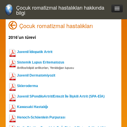
Çocuk romatizmal hastalıkları hakkında
bilgi
Çocuk romatizmal hastalıkları
2016’un türevi
Juvenil İdiopatik Artrit
Sistemik Lupus Eritematozus
Antifosfolipid antikorları, Yenidoğan lupusu
Juvenil Dermatomiyozit
Skleroderma
Juvenil SPondiloArtrit/Entezit İle İlişkili Artrit (SPA-EİA)
Kawasaki Hastalığı
Henoch-Schöenlein Purpurası