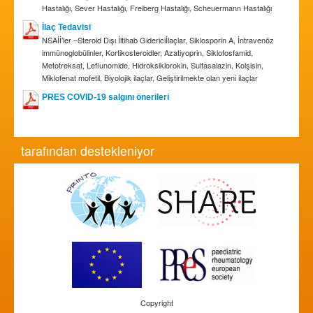
Hastalığı, Sever Hastalığı, Freiberg Hastalığı, Scheuermann Hastalığı
İlaç Tedavisi
NSAİİ’ler –Steroid Dışı İltihab Gidericiİlaçlar, Siklosporin A, İntravenöz
immünoglobülinler, Kortikosteroidler, Azatiyoprin, Siklofosfamid,
Metotreksat, Leflunomide, Hidroksiklorokin, Sulfasalazin, Kolşisin,
Miklofenat mofetil, Biyolojik ilaçlar, Geliştirilmekte olan yeni ilaçlar
PRES COVID-19 salgını önerileri
tarafından destekleniyor
Copyright