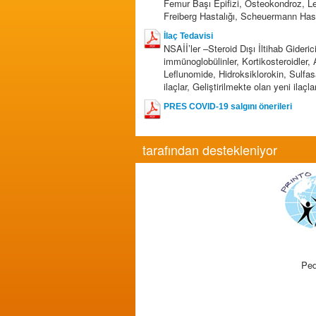
Femur Başı Epifizi, Osteokondroz, Le
Freiberg Hastalığı, Scheuermann Hast
İlaç Tedavisi
NSAİİ’ler –Steroid Dışı İltihab Gideric
immünoglobülinler, Kortikosteroidler,
Leflunomide, Hidroksiklorokin, Sulfasa
ilaçlar, Geliştirilmekte olan yeni ilaçla
PRES COVID-19 salgını önerileri
tarafından destekleniyor
Ped