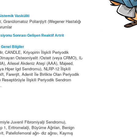
istemik Vasküliti
ti, Granülomatoz Polianjiyit (Wegener Hastalığı
urumlar
iyonu Sonrası Gelişen Reaktif Artrit
Genel Bilgiler
r, CANDLE, Kriyopirin İlişkili Periyodik
lmayan Osteomiyelit /Osteit (veya CRMO), IL-
IRA), Ailesel Akdeniz Ateşi (AAA), Majeed,
a Hiper Igd Sendromu), NLRP-12 İlişkili
 Farenjit, Adenit İle Birlikte Olan Periyodik
Reseptörüyle İlişkili Periyodik Sendrom
.
miyle Juvenil Fibromiyalji Sendromu),
1, Eritromelalji, Büyüme Ağrıları, Benign
t, Patellofemoral ağrı- diz ağrısı, Kaymış