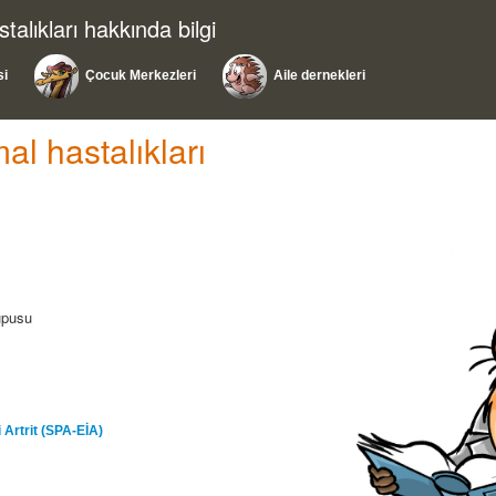
alıkları hakkında bilgi
si
Çocuk Merkezleri
Aile dernekleri
l hastalıkları
lupusu
li Artrit (SPA-EİA)