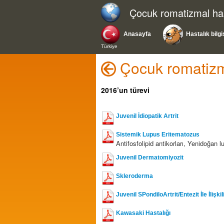
Çocuk romatizmal hast
Anasayfa
Hastalık bilgi
Türkiye
Çocuk romatizma
2016’un türevi
Juvenil İdiopatik Artrit
Sistemik Lupus Eritematozus
Antifosfolipid antikorları, Yenidoğan 
Juvenil Dermatomiyozit
Skleroderma
Juvenil SPondiloArtrit/Entezit İle İlişki
Kawasaki Hastalığı