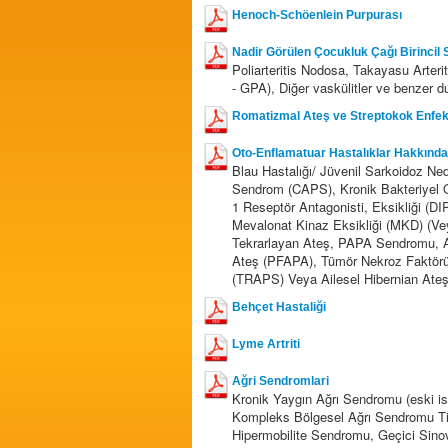
Henoch-Schöenlein Purpurası
Nadir Görülen Çocukluk Çağı Birincil S
Poliarteritis Nodosa, Takayasu Arteri
- GPA), Diğer vaskülitler ve benzer d
Romatizmal Ateş ve Streptokok Enfeks
Oto-Enflamatuar Hastalıklar Hakkında 
Blau Hastalığı/ Jüvenil Sarkoidoz Nedi
Sendrom (CAPS), Kronik Bakteriyel O
1 Reseptör Antagonisti, Eksikliği (D
Mevalonat Kinaz Eksikliği (MKD) (Vey
Tekrarlayan Ateş, PAPA Sendromu, Aft,
Ateş (PFAPA), Tümör Nekroz Faktörü 
(TRAPS) Veya Ailesel Hibernian Ateş
Behçet Hastaliği
Lyme Artriti
Ağri Sendromlari
Kronik Yaygın Ağrı Sendromu (eski is
Kompleks Bölgesel Ağrı Sendromu Tip 
Hipermobilite Sendromu, Geçici Sinovi