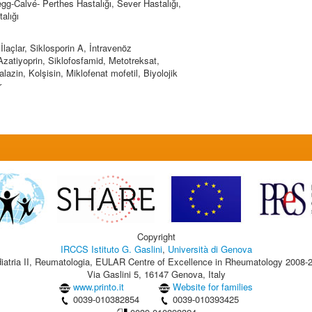
gg-Calvé- Perthes Hastalığı, Sever Hastalığı,
alığı
iİlaçlar, Siklosporin A, İntravenöz
 Azatiyoprin, Siklofosfamid, Metotreksat,
lazin, Kolşisin, Miklofenat mofetil, Biyolojik
r
Copyright
IRCCS Istituto G. Gaslini
,
Università di Genova
iatria II, Reumatologia, EULAR Centre of Excellence in Rheumatology 2008-
Via Gaslini 5, 16147 Genova, Italy
www.printo.it
Website for families
0039-010382854
0039-010393425