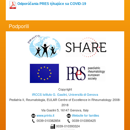
Odporúčania PRES týkajúce sa COVID-19
Podporili
Copyright
IRCCS Istituto G. Gaslini
,
Università di Genova
Pediatria II, Reumatologia, EULAR Centre of Excellence in Rheumatology 2008-
2018
Via Gaslini 5, 16147 Genova, Italy
www.printo.it
Website for families
0039-010382854
0039-010393425
0039-010393324