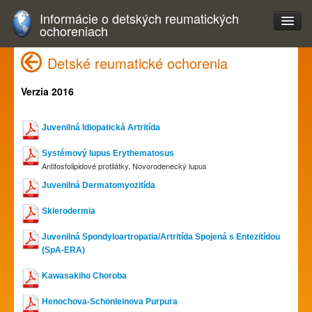
Informácie o detských reumatických
ochoreniach
Detské reumatické ochorenia
Verzia 2016
Juvenilná Idiopatická Artritída
Systémový lupus Erythematosus
Antifosfolipidové protilátky, Novorodenecký lupus
Juvenilná Dermatomyozitída
Sklerodermia
Juvenilná Spondyloartropatia/Artritída Spojená s Entezitídou
(SpA-ERA)
Kawasakiho Choroba
Henochova-Schönleinova Purpura