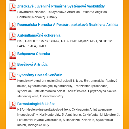
Zriedkavé Juvenilné Primárne Systémové Vaskulitídy
Polyarteritis Nodosa, Takayasuova Arteritída, Primárna Angiitída
Centrálnej Nervovej Sústavy
Reumatická Horúčka A Poststreptokoková Reaktívna Artitída
Autoinflamačné ochorenia
Blau, CANDLE, CAPS, CRMO, DIRA, FMF, Majeed, MKD, NLRP-12,
PAPA, PFAPA,TRAPS
Behçetova Choroba
Boréliová Artritída
Syndrómy Bolestí Končatín
Komplexný syndróm regionálnej bolesti 1. typu, Erytromelalgia, Rastové
bolesti, Syndróm benígnej hypermobility, Tranzientná (prechodná)
synovitída, Patelofemorálna bolesť - bolesť kolena, Epifyzeolýza hlavice
stehennej kosti, Osteochondrózy
Farmakologická Liečba
NSA - Nesteroidné protizápalové lieky, Cyklosporín A, Intravenózne
imunoglobulíny, Kortikosteroidy, 5. Azathioprin, Cyklofosfamid, Metotrexát,
Leflunomid, Hydroxychlorochín, Sulfasalazín, Kolchicín, Mykofenolát
mofetil, Biologické lieky