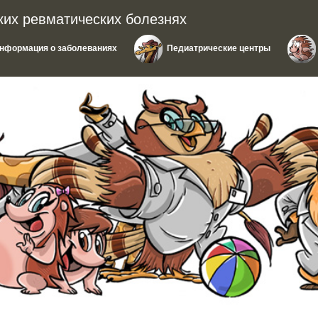
ких ревматических болезнях
нформация о заболеваниях
Педиатрические центры