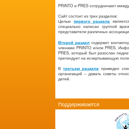
PRINTO и PRES сотрудничают между 
Сайт состоит из трех разделов:
Целью
первого раздела
является
специально написан группой вра
представители различных ассоциаци
Второй раздел
содержит контактн
членами PRINTO и/или PRES. Инфо
PRES, который был разослан педиат
претендует на исчерпывающую полн
В
третьем разделе
приведен спис
организаций – давать советы отно
детей.
Поддерживается