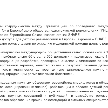
том сотрудничества между Организацией по проведению межд
TO) и Европейского общества педиатрической ревматологии (PRES
оекта Европейского Союза, известного как SHARE.
 доступа для детской ревматологии в Европе» (акроним – SHARE,
стране рекомендации по оказанию медицинской помощи детям с ре
коммерческой международной общественной сетью, основанной в 
 приблизительно 60 стран с 550 центрами и насчитывает около 1
координации разработки, проведения, анализа и отчетности по и
арственной терапии, качество жизни и результат лечения дете
 и/или клинических центров, активно занимающихся научно-и
ям, страдающим ревматическими болезнями .
ународным научным обществом европейских специалистов в облас
стве ассоциированных членов), работающим в области детской ре
ий о ревматических болезнях у детей, стимулировании исследован
твом научных совещаний и публикаций, в разработке реком
ндартов образования врачей рекомендаций и смежных специалистов