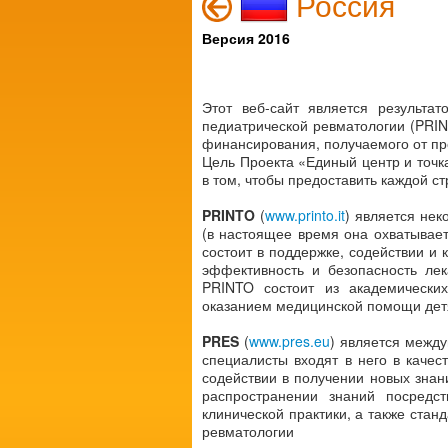
Россия
Версия 2016
Этот веб-сайт является результа
педиатрической ревматологии (PRIN
финансирования, получаемого от пр
Цель Проекта «Единый центр и точка
в том, чтобы предоставить каждой 
PRINTO
(
www.printo.it
) является не
(в настоящее время она охватывает
состоит в поддержке, содействии и 
эффективность и безопасность лек
PRINTO состоит из академических
оказанием медицинской помощи дет
PRES
(
www.pres.eu
) является межд
специалисты входят в него в каче
содействии в получении новых знан
распространении знаний посредс
клинической практики, а также ста
ревматологии