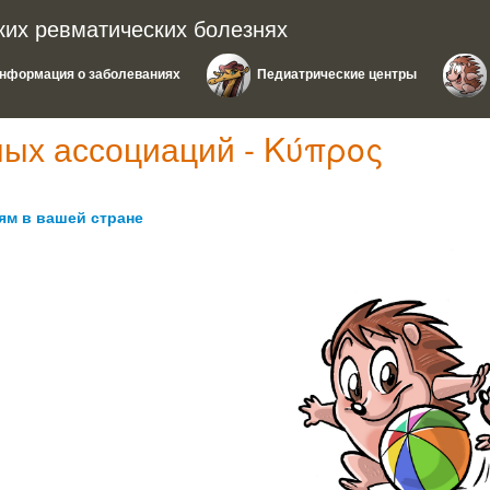
ких ревматических болезнях
нформация о заболеваниях
Педиатрические центры
ых ассоциаций - Κύπρος
ям в вашей стране