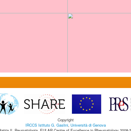
Copyright
IRCCS Istituto G. Gaslini
,
Università di Genova
iatria II, Reumatologia, EULAR Centre of Excellence in Rheumatology 2008-