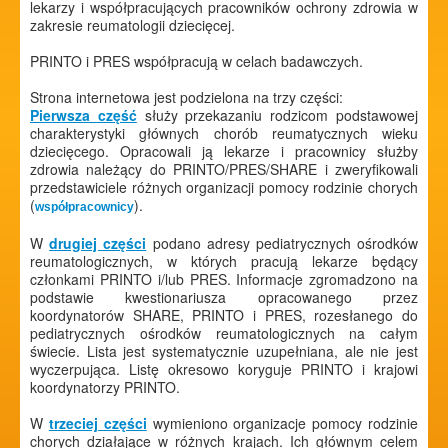
lekarzy i współpracujących pracowników ochrony zdrowia w
zakresie reumatologii dziecięcej.
PRINTO i PRES współpracują w celach badawczych.
Strona internetowa jest podzielona na trzy części:
Pierwsza część
służy przekazaniu rodzicom podstawowej
charakterystyki głównych chorób reumatycznych wieku
dziecięcego. Opracowali ją lekarze i pracownicy służby
zdrowia należący do PRINTO/PRES/SHARE i zweryfikowali
przedstawiciele różnych organizacji pomocy rodzinie chorych
(
).
współpracownicy
W
drugiej części
podano adresy pediatrycznych ośrodków
reumatologicznych, w których pracują lekarze będący
członkami PRINTO i/lub PRES. Informacje zgromadzono na
podstawie kwestionariusza opracowanego przez
koordynatorów SHARE, PRINTO i PRES, rozesłanego do
pediatrycznych ośrodków reumatologicznych na całym
świecie. Lista jest systematycznie uzupełniana, ale nie jest
wyczerpująca. Listę okresowo koryguje PRINTO i krajowi
koordynatorzy PRINTO.
W
trzeciej części
wymieniono organizacje pomocy rodzinie
chorych działające w różnych krajach. Ich głównym celem