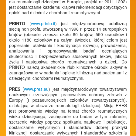
dla reumatologii dziecięcej w Europie, projekt nr 2011 1202)
jest dostarczanie każdemu krajowi rekomendacji dotyczących
opieki nad dziećmi z chorobami reumatycznymi.
PRINTO
(
www.printo.it
) jest międzynarodową publiczną
siecią non profit, utworzoną w 1996 r. przez 14 europejskich
krajów (obecnie zrzesza około 60 krajów, 550 ośrodków i
około 1180 członków na całym świecie), której celem jest
popieranie, ułatwianie i koordynacja rozwoju, prowadzenia,
analizowania i opracowywania badań oceniających
skuteczność i bezpieczeństwo stosowanych leków, jakość
życia i następstwa chorób reumatycznych u dzieci.. Do
PRINTO należą akademickie i/lub kliniczne ośrodki aktywnie
zaangażowane w badania i opiekę kliniczną nad pacjentami z
dziecięcymi chorobami reumatycznymi.
PRES
(
www.pres.eu
) jest międzynarodowym towarzystwem
naukowym zrzeszającym pracowników ochrony zdrowia z
Europy (i pozaeuropejskich członków stowarzyszonych),
działającą w obszarze reumatologii dziecięcej. Misją PRES
jest promowanie wiedzy na temat chorób reumatycznych
wieku dziecięcego, zachęcanie do badań w tym zakresie,
szerzenie wiedzy poprzez spotkania naukowe i publikacje,
dostarczanie wytycznych i standardów dobrej praktyki
klinicznej, dostarczanie wytycznych i standardów szkolenia