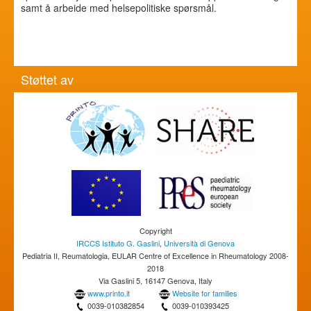
samt å arbeide med helsepolitiske spørsmål.
Støttet av
Copyright
IRCCS Istituto G. Gaslini
,
Università di Genova
Pediatria II, Reumatologia, EULAR Centre of Excellence in Rheumatology 2008-
2018
Via Gaslini 5, 16147 Genova, Italy
www.printo.it
Website for families
0039-010382854
0039-010393425