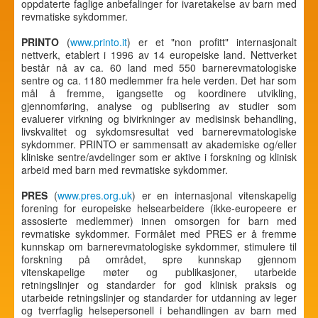
oppdaterte faglige anbefalinger for ivaretakelse av barn med
revmatiske sykdommer.
PRINTO
(
www.printo.it
) er et "non profitt" internasjonalt
nettverk, etablert i 1996 av 14 europeiske land. Nettverket
består nå av ca. 60 land med 550 barnerevmatologiske
sentre og ca. 1180 medlemmer fra hele verden. Det har som
mål å fremme, igangsette og koordinere utvikling,
gjennomføring, analyse og publisering av studier som
evaluerer virkning og bivirkninger av medisinsk behandling,
livskvalitet og sykdomsresultat ved barnerevmatologiske
sykdommer. PRINTO er sammensatt av akademiske og/eller
kliniske sentre/avdelinger som er aktive i forskning og klinisk
arbeid med barn med revmatiske sykdommer.
PRES
(
www.pres.org.uk
) er en internasjonal vitenskapelig
forening for europeiske helsearbeidere (ikke-europeere er
assosierte medlemmer) innen omsorgen for barn med
revmatiske sykdommer. Formålet med PRES er å fremme
kunnskap om barnerevmatologiske sykdommer, stimulere til
forskning på området, spre kunnskap gjennom
vitenskapelige møter og publikasjoner, utarbeide
retningslinjer og standarder for god klinisk praksis og
utarbeide retningslinjer og standarder for utdanning av leger
og tverrfaglig helsepersonell i behandlingen av barn med