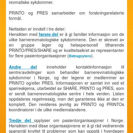
revmatiske sykdommer.
PRINTO og PRES samarbeider om forskningsrelaterte
formål.
Nettsiden er inndelt i tre deler:
Hensikten med
første del
er å gi familier informasjon om de
ulike barnerevmatologiske sykdommene. Den er skrevet av
en gruppe leger og helsepersonell tilhørende
PRINTO/PRES/SHARE og er kvalitetssikret av representanter
for flere pasientorganisasjoner (
).
Bidragsytere
Andre del
inneholder kontaktinformasjon til
sentre/avdelinger som behandler barnerevmatologiske
sykdommer i Norge, og der legene er medlemmer av
PRINTO og/eller PRES. Informasjonen er samlet inn ved et
spørreskjema, utarbeidet av SHARE, PRINTO og PRES, som
er sendt barnerevmatologiske sentre i hele verden. Listen
oppdateres regelmessig, men det garanteres ikke at den er
komplett. Den revideres jevnlig av PRINTO og PRINTOs
koordinatorer i de ulike medlemslandene.
Tredje del
opplyser om pasientorganisasjoner i Norge.
Hensikten med disse organisasjonene er å gi råd vedrørende
spørsmål knyttet til problemer som kan oppstå i hverdagen