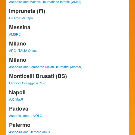
Associazione Malattie Reumatiche Infantili (AMRI)
Impruneta (FI)
Gli amici di Lapo
Messina
AMBRE
Milano
ARG-ITALIA Onlus
Milano
Associazione Lombarda Malati Reumatici (Alomar)
Monticelli Brusati (BS)
Leoncini Coraggiosi ODV
Napoli
A.C.Ma.R
Padova
Associazione IL VOLO
Palermo
Associazione Remare onlus