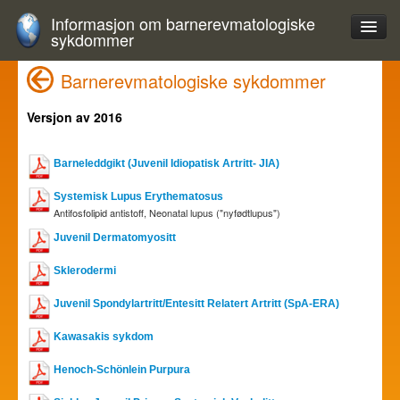
Informasjon om barnerevmatologiske
sykdommer
Barnerevmatologiske sykdommer
Versjon av 2016
Barneleddgikt (Juvenil Idiopatisk Artritt- JIA)
Systemisk Lupus Erythematosus
Antifosfolipid antistoff, Neonatal lupus ("nyfødtlupus")
Juvenil Dermatomyositt
Sklerodermi
Juvenil Spondylartritt/Entesitt Relatert Artritt (SpA-ERA)
Kawasakis sykdom
Henoch-Schönlein Purpura