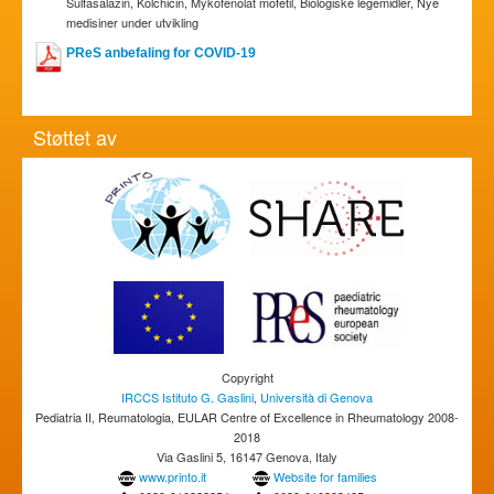
Sulfasalazin, Kolchicin, Mykofenolat mofetil, Biologiske legemidler, Nye
medisiner under utvikling
PReS anbefaling for COVID-19
Støttet av
Copyright
IRCCS Istituto G. Gaslini
,
Università di Genova
Pediatria II, Reumatologia, EULAR Centre of Excellence in Rheumatology 2008-
2018
Via Gaslini 5, 16147 Genova, Italy
www.printo.it
Website for families