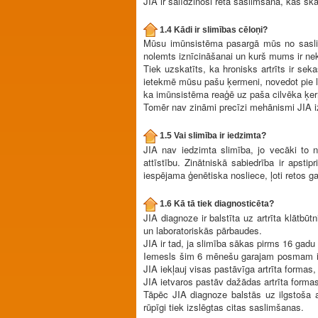
JIA ir salīdzinoši reta saslimšana, kas s
1.4 Kādi ir slimības cēloņi?
Mūsu imūnsistēma pasargā mūs no saslimš
nolemts iznīcināšanai un kurš mums ir nek
Tiek uzskatīts, ka hronisks artrīts ir se
ietekmē mūsu pašu ķermeni, novedot pie l
ka imūnsistēma reaģē uz paša cilvēka ķe
Tomēr nav zināmi precīzi mehānismi JIA izc
1.5 Vai slimība ir iedzimta?
JIA nav iedzimta slimība, jo vecāki to n
attīstību. Zinātniskā sabiedrība ir apstip
iespējama ģenētiska nosliece, ļoti retos g
1.6 Kā tā tiek diagnosticēta?
JIA diagnoze ir balstīta uz artrīta klātbū
un laboratoriskās pārbaudes.
JIA ir tad, ja slimība sākas pirms 16 gadu 
Iemesls šim 6 mēnešu garajam posmam ir t
JIA iekļauj visas pastāvīga artrīta form
JIA ietvaros pastāv dažādas artrīta forma
Tāpēc JIA diagnoze balstās uz ilgstoša a
rūpīgi tiek izslēgtas citas saslimšanas.