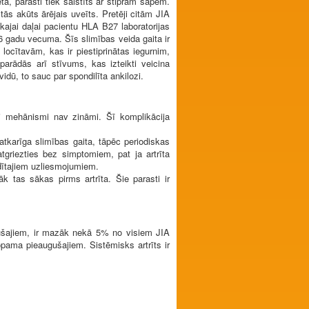
tā, parasti tiek saistīts ar stiprām sāpēm.
ās akūts ārējais uveīts. Pretēji citām JIA
kajai daļai pacientu HLA B27 laboratorijas
 6 gadu vecuma. Šīs slimības veida gaita ir
ocītavām, kas ir piestiprinātas iegurnim,
parādās arī stīvums, kas izteikti veicina
dū, to sauc par spondilīta ankilozi.
zi mehānismi nav zināmi. Šī komplikācija
eatkarīga slimības gaita, tāpēc periodiskas
tgriezties bez simptomiem, pat ja artrīta
radītajiem uzliesmojumiem.
āk tas sākas pirms artrīta. Šie parasti ir
ugušajiem, ir mazāk nekā 5% no visiem JIA
ama pieaugušajiem. Sistēmisks artrīts ir