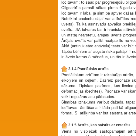
locītavām; to sauc par progresējošu oligoar
Oligoartrīts parasti sākas pirms 6 gadu 
locītavām ir laba, ja slimība aptver dažas l
Noteiktai pacientu daļai var attīstīties
uveīts). Tā kā asinsvadu apvalka priekšēj
uveītu. JIA ietvaros tas ir hronisks stā
un atstāj neārstētu, ārējais uveīts progre
Ārējais uveīts var palikt neatpazīts no v
ANA (antinukleāro antivielu) tests var būt r
Tāpēc bērniem ar augstu riska pakāpi ir no
ir jāveic katrus 3 mēnešus, un tās ir jāveic
2.1.4 Psoriātisks artrīts
Psoriātiskam artrītam ir raksturīgs artrīts
elkoņiem un ceļiem. Dažreiz psoriāze ska
sākuma. Tipiskas pazīmes, kas liecina pa
deformācijas (bedrītes). Psoriāze var skar
veikt regulāras acu pārbaudes.
Slimības iznākums var būt dažāds, tāpat 
locītavas, ārstēšana ir tāda pati kā oligoar
formai. Šī atšķirība var būt saistīta ar ār
2.1.5 Artrīts, kas saistīts ar entezītu
Viena no visbiežāk sastopamajām artrīt