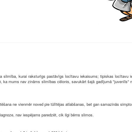
iska slimība, kurai raksturīgs pastāvīgs locītavu iekaisums; tipiskas locīta
mē, ka mums nav zināms slimības cēlonis, savukārt šajā gadījumā "juvenīls" 
rstēšana ne vienmēr noved pie tūlītējas atlabšanas, bet gan samazinās simpt
diagnoze, nav iespējams paredzēt, cik ilgi bērns slimos.