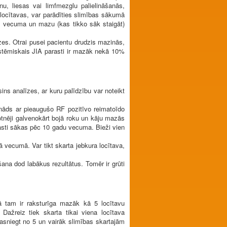
, liesas vai limfmezglu palielināšanās,
k locītavas, var parādīties slimības sākumā
as vecuma un mazu (kas tikko sāk staigāt)
ozes. Otrai pusei pacientu drudzis mazinās,
 Sistēmiskais JIA parasti ir mazāk nekā 10%
ns analīzes, ar kuru palīdzību var noteikt
ienāds ar pieaugušo RF pozitīvo reimatoīdo
kotnēji galvenokārt bojā roku un kāju mazās
rasti sākas pēc 10 gadu vecuma. Bieži vien
ā vecumā. Var tikt skarta jebkura locītava,
šana dod labākus rezultātus. Tomēr ir grūti
 tam ir raksturīga mazāk kā 5 locītavu
Dažreiz tiek skarta tikai viena locītava
sasniegt no 5 un vairāk slimības skartajām