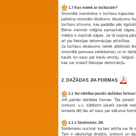
1.7 Kas notiek ar locītavām?
Sinoviālā membrāna ir locītavu kapsulas i
palielina sinoviālo šķidrumu daudzumu lo
locītavu stīvums, kas parādās pēc ilgstošie
Bērns vienmēr mēģina samazināt sāpes, tu
mērķis ir mazināt sāpes. Ja tā turpina pār
arī pie fleksijas deformācijas attīstības.
Ja locītavu iekaisums netiek atbilstoši ā
sinoviālā pannusa veidošanos) un ar dažā
kaulā, ko sauc par kaulu eroziju. Ieilgus
kas var izraisīt fleksijas deformāciju.
2. DAŽĀDAS JIA FORMAS
2.1 Vai slimībai pastāv dažādas formas
JIA pastāv dažādas formas. Tās parasti i
izsitumi, u.c. klātbūtni (skatīt zemāk 
iemesla dēļ tās arī sauc par sākuma form
2.1.1 Sistēmisks JIA
Sistēmisks nozīmē, ka bez artrīta var tik ie
Tam ir raksturīgs drudzis, izsitumi un d