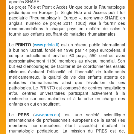
appelés SHARE.
Le projet Pôle et Point d’Accès Unique pour la Rhumatologie
pédiatrique en Europe (« Single Hub and Access point for
paediatric Rheumatology in Europe », acronyme SHARE en
anglais, numéro de projet 2011 1202) vise à fournir des
recommandations à chaque pays en matière de soins à
fournir aux enfants souffrant de maladies rhumatismales.
Le
PRINTO
(
www.printo.it
) est un réseau public international
à but non lucratif, fondé en 1996 par 14 pays européens, il
compte actuellement environ 60 pays, 550 centres avec
approximativement 1180 membres au niveau mondial. Son
but est d’encourager, de faciliter et de coordonner les essais
cliniques évaluant l’efficacité et l’innocuité de traitements
médicamenteux, la qualité de vie des enfants atteints de
maladies rhumatismales ainsi que l’évolution de ces
pathologies. Le PRINTO est composé de centres hospitaliers
et/ou centres universitaires participant activement à la
recherche sur ces maladies et à la prise en charge des
enfants en qui en souffrent.
Le
PRES
(
www.pres.eu
) est une société scientifique
internationale de professionnels européens de la santé (les
membres non-européens étant associés) étudiant la
rhumatologie pédiatrique. La mission du PRES est de,