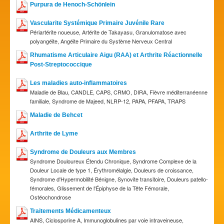
Purpura de Henoch-Schönlein
Vascularite Systémique Primaire Juvénile Rare
Périartérite noueuse, Artérite de Takayasu, Granulomatose avec
polyangéite, Angéite Primaire du Système Nerveux Central
Rhumatisme Articulaire Aigu (RAA) et Arthrite Réactionnelle
Post-Streptococcique
Les maladies auto-inflammatoires
Maladie de Blau, CANDLE, CAPS, CRMO, DIRA, Fièvre méditerranéenne
familiale, Syndrome de Majeed, NLRP-12, PAPA, PFAPA, TRAPS
Maladie de Behcet
Arthrite de Lyme
Syndrome de Douleurs aux Membres
Syndrome Douloureux Étendu Chronique, Syndrome Complexe de la
Douleur Locale de type 1, Érythromélalgie, Douleurs de croissance,
Syndrome d'Hypermobilité Bénigne, Synovite transitoire, Douleurs patello-
fémorales, Glissement de l'Épiphyse de la Tête Fémorale,
Ostéochondrose
Traitements Médicamenteux
AINS, Ciclosporine A, Immunoglobulines par voie intraveineuse,