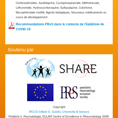
Corticostéroïdes, Azathioprine, Cyclophosphamide, Méthotrexate,
Léflunomide, Hydroxychloroquine, Sulfasalazine, Colchicine,
Mycophénolate mofétil, Agents biologiques, Nouveaux médicaments en
cours de développement
Recommandations PReS dans le contexte de l’épidémie de
COVID-19
Soutenu par
Copyright
IRCCS Istituto G. Gaslini
,
Università di Genova
Pediatria II, Reumatologia, EULAR Centre of Excellence in Rheumatology 2008-