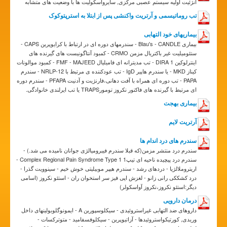
آنژئیت اولیه سیستم عصبی مرکزی, سایرواسکولیت ها با وضعیت های متشابه
تب روماتیسمی و آرتریت واکنشی پس از ابتلا به استرپتوکوک
بیماریهای خود التهابی
بیماری Blau's - CANDLE - سندرمهای دوره ای در ارتباط با کرایوپرین CAPS -
ستئومیلیت غیر باکتریال مزمن CRMO - کمبود آنتاگونیست های گیرنده های
اینترلوکین 1 DIRA - تب مدیترانه ای فامیلیال FMF - MAJEED - کمبود موالونات
کیناز MKD - یا سندرم هاپیر IgD - تب عودکننده ی مرتبط با NRLP-12 - سندرم
PAPA - تب دوره ای همراه با آفت دهانی،فارنژیت و آدنیت PFAPA - سندرم دوره
ای مرتبط با گیرنده های فاکتور نکروز تومورTRAPS یا تب ایرلندی خانوادگی.
بیماری بهجت
آرتریت لایم
سندرم های درد اندام ها
سندرم درد منتشر مزمن(که قبلا سندرم فیبرومیالژی جوانان نامیده می شد.) -
سندرم درد پیچیده ناحیه ای تیپ1 Complex Regional Pain Syndrome Type 1 -
اریتروملالژیا - دردهای رشد - سندرم هیپر موبیلیتی خوش خیم - سینوویت گذرا -
درد کشککی رانی زانو - لغزش اپی فیز سر استخوان ران - استئو نکروز (اسامی
دیگر:استئو نکروز،نکروز آواسکولر)
درمان دارویی
داروهای ضد التهابی غیراستروئیدی - سیکلوسپورین A - ایمونوگلوبولینهای داخل
وریدی, کورتیکواستروئیدها - آزاتیوپرین - سیکلوفسفامید - متوترکسات -