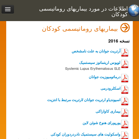
اطلاعات در مورد بیماریهای روماتیسمی
کودکان
بیماریهای روماتیسمی کودکان
نسخه 2016
آرتریت جوانان به علت نامشخص
لوپوس اریتماتوز سیستمیک
Systemic Lupus Erythematosus SLE
درماتومیوزیت جوانان
اسكلرودرمی
اسپوندیاو ارتریت جوانان /ارتریت مرتبط با انتزیت
بیماری کاوازاکی
پورپورای هنوخ شوئن لاین
واسکولیت های سیستمیک نادردردوران کودکی