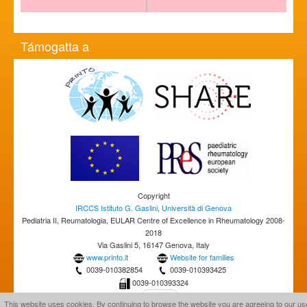
Támogatta a
Copyright
IRCCS Istituto G. Gaslini
,
Università di Genova
Pediatria II, Reumatologia, EULAR Centre of Excellence in Rheumatology 2008-
2018
Via Gaslini 5, 16147 Genova, Italy
www.printo.it
Website for families
0039-010382854
0039-010393425
0039-010393324
This website uses cookies. By continuing to browse the website you are agreeing to our us