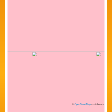
©
OpenStreetMap
contributors