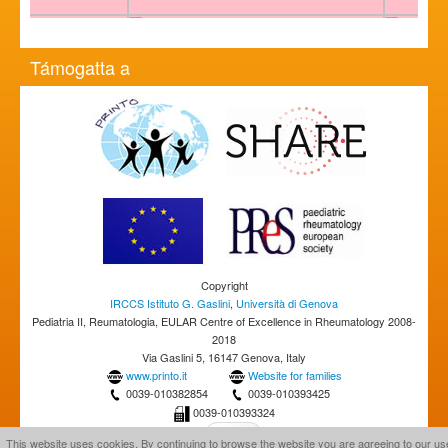
Támogatta a
Copyright
IRCCS Istituto G. Gaslini
,
Università di Genova
Pediatria II, Reumatologia, EULAR Centre of Excellence in Rheumatology 2008-
2018
Via Gaslini 5, 16147 Genova, Italy
www.printo.it
Website for families
0039-010382854
0039-010393425
0039-010393324
This website uses cookies. By continuing to browse the website you are agreeing to our us