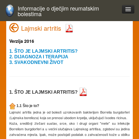
Informacije o dječjim reumatskim
bolestima
Lajmski artritis
Verzija 2016
1. ŠTO JE LAJMSKI ARTRITIS?
2. DIJAGNOZA I TERAPIJA
3. SVAKODNEVNI ŽIVOT
1. ŠTO JE LAJMSKI ARTRITIS?
1.1 Što je to?
Lajmski artritis jedna je od bolesti uzrokovanih bakterijom Borrelia burgdorferi
(Lajmska borelioza) koja se prenosi ubodom krpelja, uključujući Ixodes ricinus.
Koža, središnji živčani sustav, srce, oko i drugi organi "mete" su infekcije
Borreliom burgdorferi a u većini slučajeva Lajmskog artritisa, zglobovi su jedina
zahvaćena mjesta. Ipak, može postojati podatak o zahvaćenosti kože u obliku