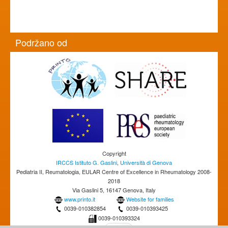
Podržano od
Copyright
IRCCS Istituto G. Gaslini
,
Università di Genova
Pediatria II, Reumatologia, EULAR Centre of Excellence in Rheumatology 2008-
2018
Via Gaslini 5, 16147 Genova, Italy
www.printo.it
Website for families
0039-010382854
0039-010393425
0039-010393324