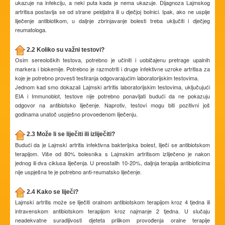
ukazuje na infekciju, a neki puta kada je nema ukazuje. Dijagnoza Lajmskog
artritisa postavlja se od strane peidjatra ili u dječjoj bolnici. Ipak, ako ne uspije
liječenje antibiotikom, u daljnje zbrinjavanje bolesti treba uključiti i dječjeg
reumatologa.
2.2 Koliko su važni testovi?
Osim sereoloških testova, potrebno je učiniti i uobičajenu pretrage upalnih
markera i biokemije. Potrebno je razmotriti i druge infektivne uzroke artritisa za
koje je potrebno provesti testiranja odgovarajućim laboratorijskim testovima.
Jednom kad smo dokazali Lajmski artritis laboratorijskim testovima, uključujući
EIA i Immunoblot, testove nije potrebno ponavljati budući da ne pokazuju
odgovor na antibiotsko liječenje. Naprotiv, testovi mogu biti pozitivni još
godinama unatoč uspješno provoedenom liječenju.
2.3 Može li se liječiti ili izliječiti?
Budući da je Lajmski artritis infektivna bakterijska bolest, liječi se antibiotskom
terapijom. Više od 80% bolesnika s Lajmskim artritisom izliječeno je nakon
jednog ili dva ciklusa liječenja. U preostalih 10-20%, daljnja terapija antibioticima
nije uspješna te je potrebno anti-reumatsko liječenje.
2.4 Kako se liječi?
Lajmski artritis može se liječiti oralnom antibiotskom terapijom kroz 4 tjedna ili
intravenskom antibiotskom terapijom kroz najmanje 2 tjedna. U slučaju
neadekvatne suradljivosti djeteta prilikom provođenja oralne terapije