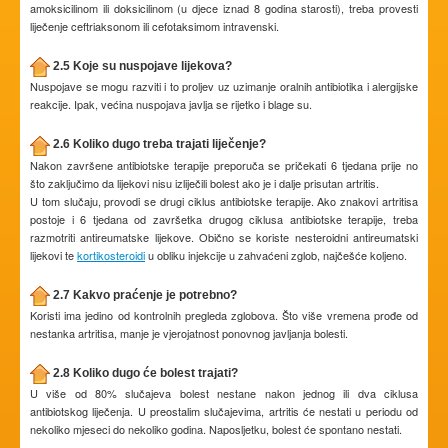
amoksicilinom ili doksicilinom (u djece iznad 8 godina starosti), treba provesti
liječenje ceftriaksonom ili cefotaksimom intravenski.
2.5 Koje su nuspojave lijekova?
Nuspojave se mogu razviti i to proljev uz uzimanje oralnih antibiotika i alergijske
reakcije. Ipak, većina nuspojava javlja se rijetko i blage su.
2.6 Koliko dugo treba trajati liječenje?
Nakon završene antibiotske terapije preporuča se pričekati 6 tjedana prije no
što zaključimo da lijekovi nisu izliječili bolest ako je i dalje prisutan artritis.
U tom slučaju, provodi se drugi ciklus antibiotske terapije. Ako znakovi artritisa
postoje i 6 tjedana od završetka drugog ciklusa antibiotske terapije, treba
razmotriti antireumatske lijekove. Obično se koriste nesteroidni antireumatski
lijekovi te
kortikosteroidi
u obliku injekcije u zahvaćeni zglob, najčešće koljeno.
2.7 Kakvo praćenje je potrebno?
Koristi ima jedino od kontrolnih pregleda zglobova. Što više vremena prođe od
nestanka artritisa, manje je vjerojatnost ponovnog javljanja bolesti.
2.8 Koliko dugo će bolest trajati?
U više od 80% slučajeva bolest nestane nakon jednog ili dva ciklusa
antibiotskog liječenja. U preostalim slučajevima, artritis će nestati u periodu od
nekoliko mjeseci do nekoliko godina. Naposljetku, bolest će spontano nestati.