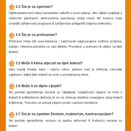
3.3 Što je sa sportom?
Dijete/adolescent treba samostalno odlučiti o ovom pitanju. Ako dijete sudjeluje u
redovnim planiranim aktivnostima sportskog kluba može biti korisno malo
smanjiti zahtjevnost programa ili zahtjevnost prilagoditi željama bolesnika.
3.4 Što je sa prehranom?
Prehrana treba biti uravnotežena i sadržavati odgovarajuće količine proteina,
kalcija i vitamina potrebne za rast djeteta. Promjene u prehrani ne utječu na tijek
bolesti.
3.5 Može li klima utjecati na tijek bolesti?
Iako krpelji treabju toplu i vlažnu klimu, jednom kad je infekcija zahvatila
zglobove, daljnji tijek bolesti ne ovisi o promjenama klime.
3.6 Može li se dijete cijepiti?
Ne postoje ograničenja vezana uz cijepljenje. Uspješnost cjepiva ne ovisi o
bolesti ili antibiotskom liječenju te se ne očekuju dodatne nuspojave zbog bolesti
ili liječenja. Trenutno ne postoji cjepivo protiv Lajmske borelioze.
3.7 Što je sa spolnim životom, trudnoćom, kontracepcijom?
Ne postoje ograničenja vezana za spolnu aktivnost ili trudnoću vezana uz
bolest.