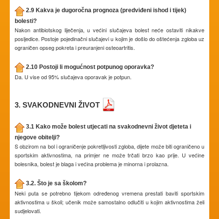
2.9 Kakva je dugoročna prognoza (predviđeni ishod i tijek)
bolesti?
Nakon antibiotskog liječenja, u većini slučajeva bolest neće ostaviti nikakve
posljedice. Postoje pojedinačni slučajevi u kojim je došlo do oštećenja zgloba uz
ograničen opseg pokreta i preuranjeni osteoartritis.
2.10 Postoji li mogućnost potpunog oporavka?
Da. U vise od 95% slučajeva oporavak je potpun.
3. SVAKODNEVNI ŽIVOT
3.1 Kako može bolest utjecati na svakodnevni život djeteta i
njegove obitelji?
S obzirom na bol i ograničenje pokretljivosti zgloba, dijete može biti ograničeno u
sportskim aktivnostima, na primjer ne može trčati brzo kao prije. U većine
bolesnika, bolest je blaga i većina problema je minorna i prolazna.
3.2. Što je sa školom?
Neki puta se potrebno tijekom određenog vremena prestati baviti sportskim
aktivnostima u školi; učenik može samostalno odlučiti u kojim aktivnostima želi
sudjelovati.