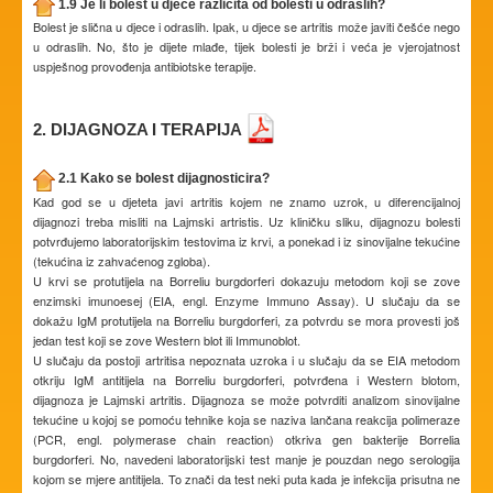
1.9 Je li bolest u djece različita od bolesti u odraslih?
Bolest je slična u djece i odraslih. Ipak, u djece se artritis može javiti češće nego
u odraslih. No, što je dijete mlađe, tijek bolesti je brži i veća je vjerojatnost
uspješnog provođenja antibiotske terapije.
2. DIJAGNOZA I TERAPIJA
2.1 Kako se bolest dijagnosticira?
Kad god se u djeteta javi artritis kojem ne znamo uzrok, u diferencijalnoj
dijagnozi treba misliti na Lajmski artristis. Uz kliničku sliku, dijagnozu bolesti
potvrđujemo laboratorijskim testovima iz krvi, a ponekad i iz sinovijalne tekućine
(tekućina iz zahvaćenog zgloba).
U krvi se protutijela na Borreliu burgdorferi dokazuju metodom koji se zove
enzimski imunoesej (EIA, engl. Enzyme Immuno Assay). U slučaju da se
dokažu IgM protutijela na Borreliu burgdorferi, za potvrdu se mora provesti još
jedan test koji se zove Western blot ili Immunoblot.
U slučaju da postoji artritisa nepoznata uzroka i u slučaju da se EIA metodom
otkriju IgM antitijela na Borreliu burgdorferi, potvrđena i Western blotom,
dijagnoza je Lajmski artritis. Dijagnoza se može potvrditi analizom sinovijalne
tekućine u kojoj se pomoću tehnike koja se naziva lančana reakcija polimeraze
(PCR, engl. polymerase chain reaction) otkriva gen bakterije Borrelia
burgdorferi. No, navedeni laboratorijski test manje je pouzdan nego serologija
kojom se mjere antitijela. To znači da test neki puta kada je infekcija prisutna ne