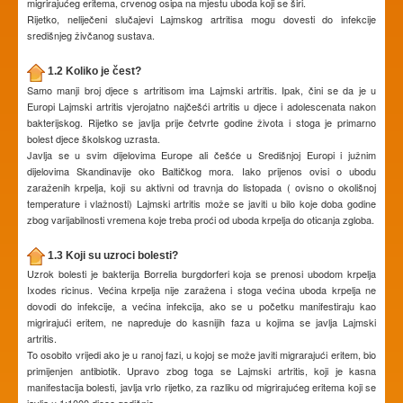
migrirajućeg eritema, crvenog osipa na mjestu uboda koji se širi.
Rijetko, neliječeni slučajevi Lajmskog artritisa mogu dovesti do infekcije
središnjeg živčanog sustava.
1.2 Koliko je čest?
Samo manji broj djece s artritisom ima Lajmski artritis. Ipak, čini se da je u
Europi Lajmski artritis vjerojatno najčešći artritis u djece i adolescenata nakon
bakterijskog. Rijetko se javlja prije četvrte godine života i stoga je primarno
bolest djece školskog uzrasta.
Javlja se u svim dijelovima Europe ali češće u Središnjoj Europi i južnim
dijelovima Skandinavije oko Baltičkog mora. Iako prijenos ovisi o ubodu
zaraženih krpelja, koji su aktivni od travnja do listopada ( ovisno o okolišnoj
temperature i vlažnosti) Lajmski artritis može se javiti u bilo koje doba godine
zbog varijabilnosti vremena koje treba proći od uboda krpelja do oticanja zgloba.
1.3 Koji su uzroci bolesti?
Uzrok bolesti je bakterija Borrelia burgdorferi koja se prenosi ubodom krpelja
Ixodes ricinus. Većina krpelja nije zaražena i stoga većina uboda krpelja ne
dovodi do infekcije, a većina infekcija, ako se u početku manifestiraju kao
migrirajući eritem, ne napreduje do kasnijih faza u kojima se javlja Lajmski
artritis.
To osobito vrijedi ako je u ranoj fazi, u kojoj se može javiti migrarajući eritem, bio
primijenjen antibiotik. Upravo zbog toga se Lajmski artritis, koji je kasna
manifestacija bolesti, javlja vrlo rijetko, za razliku od migrirajućeg eritema koji se