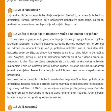
javlja u 1:1000 djece godišnje.
1.4 Je li nasljedna?
Lajmski artritis je zarazna bolest i nije nasljedna. Međutim, rezistencija bolesti na
antibiotsku terapiju povezuje se s određenim genetičkim markerima, ali točan
mehanizam navedene predispozicije još uvijek nije poznat.
1.5 Zašto je moje dijete bolesno? Može li se bolest spriječiti?
U Europskim regijama u kojima ima krpelja teško je spriječiti ubod djeteta
krpeljem. Međutim, u većini slučajeva uzročnik Borrelia burgdorferi ne prenosi
se odmah po ubodu krpelja već je potrebno nekoliko sati ili cijeli dan dok
bakterija dođe do žlijezda slinovnica krpelja te se kroz slinu izluči u domaćina
(npr. čovjeka). Krpelji su na koži domaćina pričvršćeni 3 do 5 dana i hrane se
njegovom krvlju. Ako se djeca pregledavaju za krpelje svaku večer u ljetnim
mjesecima i ako se otkriveni krpelji odmah uklone, prijenos Borrelie burgdorferi
je malo vjerojatan. Preventivna terapija antibioticima nakon uboda krpelja se ne
preporuča.
No, ako se u ranoj fazi bolesti manifestira migrirajući eritem, potrebna je
antibiotska terapija koja će spriječiti daljnje razmnožavanje bakterije te nastanak
Lajmskog artritisa. U SAD-u je razvijeno cjepivo protiv jednog soja Borrelie
burgdorferi ali je povučeno s tržišta zbog ekonomskih razloga. Ovo cjepivo
beskorisno je u Europi zbog varijacija sojeva.
1.6 Je li zarazna?