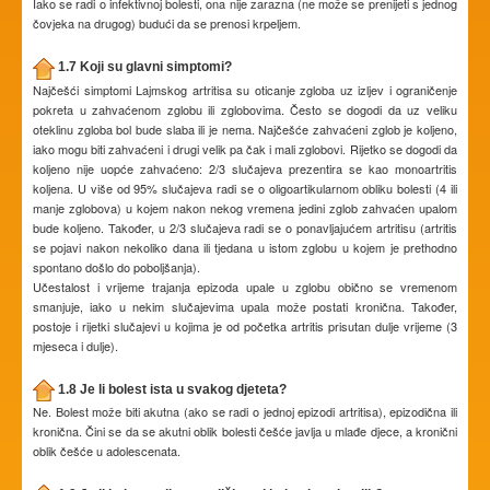
Iako se radi o infektivnoj bolesti, ona nije zarazna (ne može se prenijeti s jednog
čovjeka na drugog) budući da se prenosi krpeljem.
1.7 Koji su glavni simptomi?
Najčešći simptomi Lajmskog artritisa su oticanje zgloba uz izljev i ograničenje
pokreta u zahvaćenom zglobu ili zglobovima. Često se dogodi da uz veliku
oteklinu zgloba bol bude slaba ili je nema. Najčešće zahvaćeni zglob je koljeno,
iako mogu biti zahvaćeni i drugi velik pa čak i mali zglobovi. Rijetko se dogodi da
koljeno nije uopće zahvaćeno: 2/3 slučajeva prezentira se kao monoartritis
koljena. U više od 95% slučajeva radi se o oligoartikularnom obliku bolesti (4 ili
manje zglobova) u kojem nakon nekog vremena jedini zglob zahvaćen upalom
bude koljeno. Također, u 2/3 slučajeva radi se o ponavljajućem artritisu (artritis
se pojavi nakon nekoliko dana ili tjedana u istom zglobu u kojem je prethodno
spontano došlo do poboljšanja).
Učestalost i vrijeme trajanja epizoda upale u zglobu obično se vremenom
smanjuje, iako u nekim slučajevima upala može postati kronična. Također,
postoje i rijetki slučajevi u kojima je od početka artritis prisutan dulje vrijeme (3
mjeseca i dulje).
1.8 Je li bolest ista u svakog djeteta?
Ne. Bolest može biti akutna (ako se radi o jednoj epizodi artritisa), epizodična ili
kronična. Čini se da se akutni oblik bolesti češće javlja u mlađe djece, a kronični
oblik češće u adolescenata.