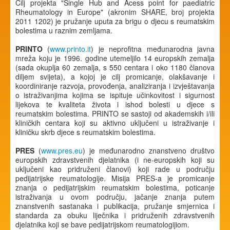
Cilj projekta "Single Hub and Acess point for paediatric
Rheumatology in Europe" (akronim SHARE, broj projekta
2011 1202) je pružanje uputa za brigu o djecu s reumatskim
bolestima u raznim zemljama.
PRINTO
(
www.printo.it
) je neprofitna međunarodna javna
mreža koju je 1996. godine utemeljilo 14 europskih zemalja
(sada okuplja 60 zemalja, s 550 centara i oko 1180 članova
diljem svijeta), a kojoj je cilj promicanje, olakšavanje i
koordiniranje razvoja, provođenja, analiziranja i izvještavanja
o istraživanjima kojima se ispituje učinkovitost i sigurnost
lijekova te kvaliteta života i ishod bolesti u djece s
reumatskim bolestima. PRINTO se sastoji od akademskih i/ili
kliničkih centara koji su aktivno uključeni u istraživanje i
kliničku skrb djece s reumatskim bolestima.
PRES
(
www.pres.eu
) je međunarodno znanstveno društvo
europskih zdravstvenih djelatnika (i ne-europskih koji su
uključeni kao pridruženi članovi) koji rade u području
pedijatrijske reumatologije. Misija PRES-a je promicanje
znanja o pedijatrijskim reumatskim bolestima, poticanje
istraživanja u ovom području, jačanje znanja putem
znanstvenih sastanaka i publikacija, pružanje smjernica i
standarda za obuku liječnika i pridruženih zdravstvenih
djelatnika koji se bave pedijatrijskom reumatologijiom.