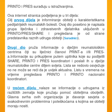
PRINTO i PRES surađuju u istraživanjima.
Ova internet stranica podjeljena je u tri dijela:
Cilj
prvog dijela
je informiranje obitelji o karakteristikama
pedijatrijskih reumatskih bolesti. Ovaj dio posebno je napisala
grupa liječnika i zdravstvenih djelatnika uključenih u
PRINTO/PRES/SHARE i pregledana je od strane
predstavnika raznih udruga obitelji (
).
Suradnici
Drugi dio
pruža informacije o dječjim reumatološkim
centrima čiji su liječnici članovi PRINT-a i/ili PRES-
a.Informacije su prikupljene putem upitnika koje su podijelili
SHARE, PRINTO i PRES koordinatori i poslali ih u dječje
reumatološke centre diljem svijeta. Lista se redovio osvježuje
no ne može se reći da je uvijek aktualna. Listu s vremena na
vrijeme pregledava PRINTO i PRINTO nacionalni
koordinatori.
U
trećem dijelu
nalaze se informacije o udrugama iz
različitih zemalja koje pružaju pomoć obiteljima oboljelih.
Glavna svrha ovih organizacija je davanje savjeta o
svakodnevnim problemima i poteškoćama s kojima se obitelji
moraju nositi.