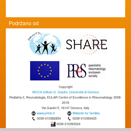
Podržano od
Copyright
IRCCS Istituto G. Gaslini
,
Università di Genova
Pediatria II, Reumatologia, EULAR Centre of Excellence in Rheumatology 2008-
2018
Via Gaslini 5, 16147 Genova, Italy
www.printo.it
Website for families
0039-010382854
0039-010393425
0039-010393324