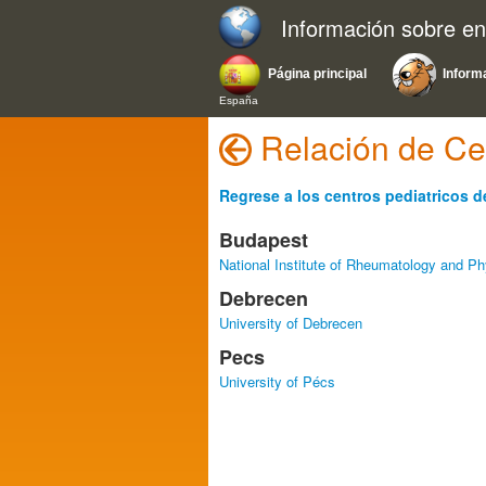
Información sobre e
Página principal
Inform
España
Relación de Ce
Regrese a los centros pediatricos d
Budapest
National Institute of Rheumatology and Ph
Debrecen
University of Debrecen
Pecs
University of Pécs