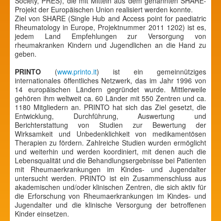
Society, PRES), die mit Mitteln aus dem genannten SHARE-
Projekt der Europäischen Union realisiert werden konnte.
Ziel von SHARE (Single Hub and Access point for paediatric
Rheumatology in Europe, Projektnummer 2011 1202) ist es,
jedem Land Empfehlungen zur Versorgung von
rheumakranken Kindern und Jugendlichen an die Hand zu
geben.
PRINTO
(
www.printo.it
) ist ein gemeinnütziges
internationales öffentliches Netzwerk, das im Jahr 1996 von
14 europäischen Ländern gegründet wurde. Mittlerweile
gehören ihm weltweit ca. 60 Länder mit 550 Zentren und ca.
1180 Mitgliedern an. PRINTO hat sich das Ziel gesetzt, die
Entwicklung, Durchführung, Auswertung und
Berichterstattung von Studien zur Bewertung der
Wirksamkeit und Unbedenklichkeit von medikamentösen
Therapien zu fördern. Zahlreiche Studien wurden ermöglicht
und weiterhin und werden koordiniert, mit denen auch die
Lebensqualität und die Behandlungsergebnisse bei Patienten
mit Rheumaerkrankungen im Kindes- und Jugendalter
untersucht werden. PRINTO ist ein Zusammenschluss aus
akademischen und/oder klinischen Zentren, die sich aktiv für
die Erforschung von Rheumaerkrankungen im Kindes- und
Jugendalter und die klinische Versorgung der betroffenen
Kinder einsetzen.