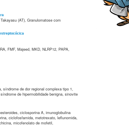
ara
 de Takayasu (AT), Granulomatose com
-estreptocócica
IRA, FMF, Majeed, MKD, NLRP12, PAPA,
, síndrome de dor regional complexa tipo 1,
, síndrome de hipermobilidade benigna, sinovite
esteroides, ciclosporina A, imunoglobulina
prina, ciclofosfamida, metotrexato, leflunomida,
chicina, micofenolato de mofetil,