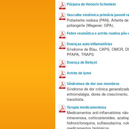
Púrpura de Henoch-Schonlein
Vasculite sistémica primária juvenil r
Poliarterite nodosa (PAN), Arterite
poliangeíte (Wegener, GPA),
Febre reumática e artrite reativa pós
Doenças auto-inflamatórias
Síndrome de Blau, CAPS, OMCR, D
PFAPA, TRAPS
Doença de Behçet
Artrite de lyme
Síndromes de dor nos membros
Síndrome de dor crônica generalizada
eritromelalgia, dores de crescimento
transitória.
Terapia medicamentosa
Medicamentos anti-inflamatórios não-
intravenosa, corticosteroides, azatio
hidroxicloroquina, sulfassalazina, col
medicamentos biológicos