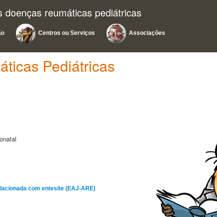
 doenças reumáticas pediátricas
ão
Centros ou Serviços
Associações
icas Pediátricas
onatal
relacionada com entesite (EAJ-ARE)