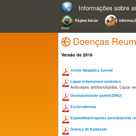
Informações sobre as
Página Inicial
Informaç
Brasil
Doenças Reumát
Versão de 2016
Artrite Idiopática Juvenil
Lúpus eritematoso sistémico
Anticorpos antifosfolípidos, Lúpus ne
Dermatomiosite juvenil (DMJ)
Esclerodermia
Espondiloartropatias juvenis/artrite 
Doença de Kawasaki