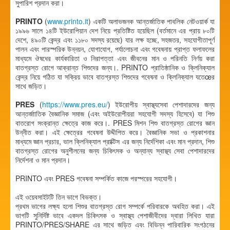
সুপারিশ প্রদান করা।
PRINTO
(
www.printo.it
) একটি অলাভজনক আন্তর্জাতিক পাবলিক নেটওয়ার্ক যা
১৯৯৬ সালে ১৪টি ইউরোপিয়ান দেশ নিয়ে প্রতিষ্টিত হয়েছিল (বর্তমানে এর প্রায় ৮০টি
দেশে, ৪৯০টি কেন্দ্র এবং ১১৮০ সদস্য রয়েছে) যার লক্ষ হচ্ছে, সহজতর, সহযোগীতাপূর্ণ
পালন এবং পারস্পরিক উন্নয়ন, যোগাযোগ, পর্যালোচনা এবং গবেষনায় প্রাপ্ত ফলাফলের
মাধ্যমে ঔষধের কার্যকারিতা ও নিরাপত্তা এবং জীবনের মান ও পরিনতি নির্ণয় করা
বাতগ্রস্ত রোগে আক্রান্ত শিশুদের জন্য।. PRINTO প্রাতিষ্ঠানিক ও ক্লিনিক্যাল
কেন্দ্র নিয়ে গঠিত যা সক্রিয় ভাবে বাতগ্রস্ত শিশুদের গবেষনা ও ক্লিনিক্যাল যতেœর
সাথে জড়িত।
PRES
(
https://www.pres.eu/
) ইউরোপীয় স্বাস্থ্যসেবা পেশাদারদের জন্য
আন্তর্জাাতিক বৈজ্ঞানিক সমাজ (এবং অইউরোপীয়রা সহযোগী সদস্য হিসেবে) যা শিশু
বাতরোগ সংক্রান্ত ক্ষেত্রে কাজ করে।. PRES মিশন শিশু বাতগ্রস্ত রোগের জ্ঞান
উন্নীত করা। এই ক্ষেত্রের গবেষনা উদ্দীপিত করে। বৈজ্ঞানিক সভা ও প্রকাশনার
মাধ্যমে জ্ঞান প্রচার, ভাল ক্লিনিক্যাল প্রাক্টিস এর জন্য নির্দেশিকা এবং মান প্রদান, শিশু
বাতগ্রস্ত রোগের অনুশীলনের জন্য চিকিৎসক ও অন্যান্য স্বাস্থ্য সেবা পেশাদারদের
নির্দেশনা ও মান প্রদান।
PRINTO এবং PRES গবেষনা সম্পর্কিত কাজে পরস্পরের সহযোগী।
এই ওয়েবসাইটটি তিন ভাগে বিভক্ত।
প্রথম ভাগের লক্ষ্য হলো শিশুর বাতগ্রস্ত রোগ সম্পর্কে পরিবারকে অবহিত করা। এই
ভাগটি সুনির্দিষ্ট ভাবে একদল চিকিৎসক ও স্বাস্থ্য পেশাজীবীদের দ্বারা লিখিত যারা
PRINTO/PRES/SHARE এর সাথে জড়িত এবং বিভিন্ন পারিবারিক সংগঠনের