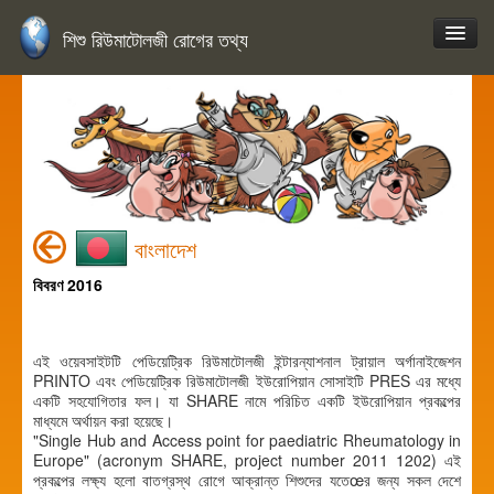
শিশু রিউমাটোলজী রোগের তথ্য
বাংলাদেশ
বিবরণ 2016
এই ওয়েবসাইটটি পেডিয়েট্রিক রিউমাটোলজী ইন্টারন্যাশনাল ট্রায়াল অর্গানাইজেশন
PRINTO এবং পেডিয়েট্রিক রিউমাটোলজী ইউরোপিয়ান সোসাইটি PRES এর মধ্যে
একটি সহযোগিতার ফল। যা SHARE নামে পরিচিত একটি ইউরোপিয়ান প্রকল্পের
মাধ্যমে অর্থায়ন করা হয়েছে।
"Single Hub and Access point for paediatric Rheumatology in
Europe" (acronym SHARE, project number 2011 1202) এই
প্রকল্পের লক্ষ্য হলো বাতগ্রস্থ রোগে আক্রান্ত শিশুদের যতেœর জন্য সকল দেশে