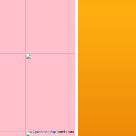
©
OpenStreetMap
contributors