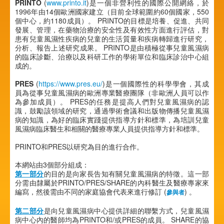
PRINTO
(
www.printo.it
)是一個非營利性的國際公開網絡，於
1996年由14個歐洲國家建立（目前全球範圍約60個國家，550
個中心，約1180成員）。 PRINTO的目標是培養、促進、共同
發展、管理，在藥物治療的安全性及有效性方面進行評估，對
患有兒童風濕性疾病的兒童的生活質量和疾病轉歸進行研究，
分析、報告上述研究成果。 PRINTO是由積極從事兒童風濕病
的臨床診斷、治療以及科研工作的學術單位和臨床診治中心組
成的。
PRES
(
https://www.pres.eu/
)是一個國際性的科學學會，其成
員為從事兒童風濕病的歐洲專業醫療團隊（非歐洲人員可以作
為參加成員）。 PRES的任務是提高人們對兒童風濕病的認
識，鼓勵該領域的研究，通過學術會議和出版物傳播兒童風濕
病的知識，為好的臨床實踐提供指導方針和標準，為培訓兒童
風濕病臨床醫生和相關的醫療專業人員提供指導方針和標準。
PRINTO和PRES以研究為目的進行合作。
本網站由3個部分組成：
第一部分
的目的是向家長告知有關兒童風濕病的特徵。這一部
分需由隸屬於PRINTO/PRES/SHARE的內科醫生及醫療專家來
編寫，然後需由不同的家庭協會代表來進行修訂 (
) 。
參與者
第二部分
是向兒童風濕病中心提供詳細的聯繫方式，兒童風濕
病中心內的醫師均為PRINTO和/或PRES的成員。 SHARE的協