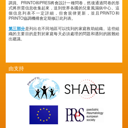
調員、PRINTO和PRES將會設計一種問卷，然後通過問卷的形
式將所需信息收集起來，送到世界各國的兒童風濕病中心。這
個信息列表不一定詳細，但會規律更新，並且PRINTO和
PRINTO協調機構會定期修訂此列表。
第三部分
是列出在不同地區可以找到的家庭救助組織。這些組
織的主要目的是對於家庭每天必須處理的問題和遇到的困難給
出建議。
由支持