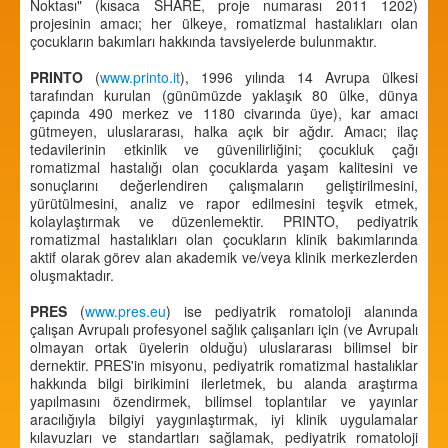
Noktası" (kısaca SHARE, proje numarası 2011 1202)
projesinin amacı; her ülkeye, romatizmal hastalıkları olan
çocukların bakımları hakkında tavsiyelerde bulunmaktır.
PRINTO
(
www.printo.it
), 1996 yılında 14 Avrupa ülkesi
tarafından kurulan (günümüzde yaklaşık 80 ülke, dünya
çapında 490 merkez ve 1180 civarında üye), kar amacı
gütmeyen, uluslararası, halka açık bir ağdır. Amacı; ilaç
tedavilerinin etkinlik ve güvenilirliğini; çocukluk çağı
romatizmal hastalığı olan çocuklarda yaşam kalitesini ve
sonuçlarını değerlendiren çalışmaların geliştirilmesini,
yürütülmesini, analiz ve rapor edilmesini teşvik etmek,
kolaylaştırmak ve düzenlemektir. PRINTO, pediyatrik
romatizmal hastalıkları olan çocukların klinik bakımlarında
aktif olarak görev alan akademik ve/veya klinik merkezlerden
oluşmaktadır.
PRES
(
www.pres.eu
) ise pediyatrik romatoloji alanında
çalışan Avrupalı profesyonel sağlık çalışanları için (ve Avrupalı
olmayan ortak üyelerin olduğu) uluslararası bilimsel bir
dernektir. PRES'in misyonu, pediyatrik romatizmal hastalıklar
hakkında bilgi birikimini ilerletmek, bu alanda araştırma
yapılmasını özendirmek, bilimsel toplantılar ve yayınlar
aracılığıyla bilgiyi yaygınlaştırmak, iyi klinik uygulamalar
kılavuzları ve standartları sağlamak, pediyatrik romatoloji