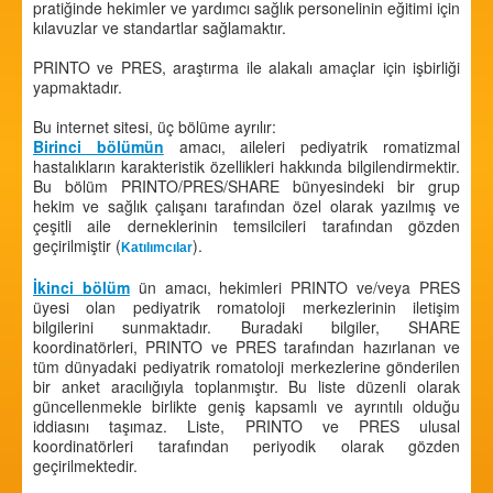
pratiğinde hekimler ve yardımcı sağlık personelinin eğitimi için
kılavuzlar ve standartlar sağlamaktır.
PRINTO ve PRES, araştırma ile alakalı amaçlar için işbirliği
yapmaktadır.
Bu internet sitesi, üç bölüme ayrılır:
Birinci bölümün
amacı, aileleri pediyatrik romatizmal
hastalıkların karakteristik özellikleri hakkında bilgilendirmektir.
Bu bölüm PRINTO/PRES/SHARE bünyesindeki bir grup
hekim ve sağlık çalışanı tarafından özel olarak yazılmış ve
çeşitli aile derneklerinin temsilcileri tarafından gözden
geçirilmiştir (
).
Katılımcılar
İkinci bölüm
ün amacı, hekimleri PRINTO ve/veya PRES
üyesi olan pediyatrik romatoloji merkezlerinin iletişim
bilgilerini sunmaktadır. Buradaki bilgiler, SHARE
koordinatörleri, PRINTO ve PRES tarafından hazırlanan ve
tüm dünyadaki pediyatrik romatoloji merkezlerine gönderilen
bir anket aracılığıyla toplanmıştır. Bu liste düzenli olarak
güncellenmekle birlikte geniş kapsamlı ve ayrıntılı olduğu
iddiasını taşımaz. Liste, PRINTO ve PRES ulusal
koordinatörleri tarafından periyodik olarak gözden
geçirilmektedir.