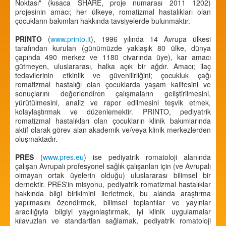
Noktası" (kısaca SHARE, proje numarası 2011 1202)
projesinin amacı; her ülkeye, romatizmal hastalıkları olan
çocukların bakımları hakkında tavsiyelerde bulunmaktır.
PRINTO
(
www.printo.it
), 1996 yılında 14 Avrupa ülkesi
tarafından kurulan (günümüzde yaklaşık 80 ülke, dünya
çapında 490 merkez ve 1180 civarında üye), kar amacı
gütmeyen, uluslararası, halka açık bir ağdır. Amacı; ilaç
tedavilerinin etkinlik ve güvenilirliğini; çocukluk çağı
romatizmal hastalığı olan çocuklarda yaşam kalitesini ve
sonuçlarını değerlendiren çalışmaların geliştirilmesini,
yürütülmesini, analiz ve rapor edilmesini teşvik etmek,
kolaylaştırmak ve düzenlemektir. PRINTO, pediyatrik
romatizmal hastalıkları olan çocukların klinik bakımlarında
aktif olarak görev alan akademik ve/veya klinik merkezlerden
oluşmaktadır.
PRES
(
www.pres.eu
) ise pediyatrik romatoloji alanında
çalışan Avrupalı profesyonel sağlık çalışanları için (ve Avrupalı
olmayan ortak üyelerin olduğu) uluslararası bilimsel bir
dernektir. PRES'in misyonu, pediyatrik romatizmal hastalıklar
hakkında bilgi birikimini ilerletmek, bu alanda araştırma
yapılmasını özendirmek, bilimsel toplantılar ve yayınlar
aracılığıyla bilgiyi yaygınlaştırmak, iyi klinik uygulamalar
kılavuzları ve standartları sağlamak, pediyatrik romatoloji