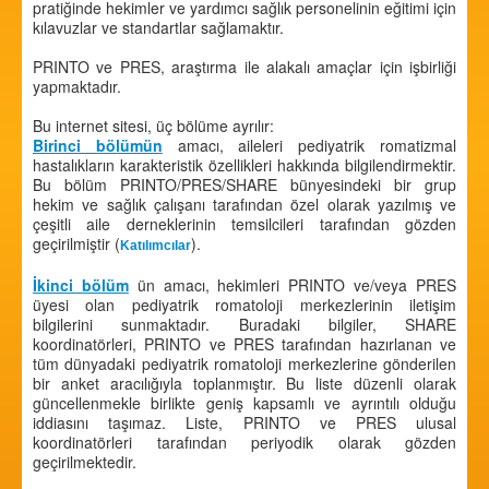
pratiğinde hekimler ve yardımcı sağlık personelinin eğitimi için
kılavuzlar ve standartlar sağlamaktır.
PRINTO ve PRES, araştırma ile alakalı amaçlar için işbirliği
yapmaktadır.
Bu internet sitesi, üç bölüme ayrılır:
Birinci bölümün
amacı, aileleri pediyatrik romatizmal
hastalıkların karakteristik özellikleri hakkında bilgilendirmektir.
Bu bölüm PRINTO/PRES/SHARE bünyesindeki bir grup
hekim ve sağlık çalışanı tarafından özel olarak yazılmış ve
çeşitli aile derneklerinin temsilcileri tarafından gözden
geçirilmiştir (
).
Katılımcılar
İkinci bölüm
ün amacı, hekimleri PRINTO ve/veya PRES
üyesi olan pediyatrik romatoloji merkezlerinin iletişim
bilgilerini sunmaktadır. Buradaki bilgiler, SHARE
koordinatörleri, PRINTO ve PRES tarafından hazırlanan ve
tüm dünyadaki pediyatrik romatoloji merkezlerine gönderilen
bir anket aracılığıyla toplanmıştır. Bu liste düzenli olarak
güncellenmekle birlikte geniş kapsamlı ve ayrıntılı olduğu
iddiasını taşımaz. Liste, PRINTO ve PRES ulusal
koordinatörleri tarafından periyodik olarak gözden
geçirilmektedir.