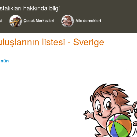
alıkları hakkında bilgi
si
Çocuk Merkezleri
Aile dernekleri
luşlarının listesi - Sverige
dönün