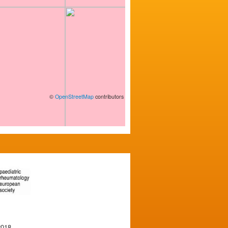
©
OpenStreetMap
contributors
2018