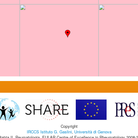
Copyright
IRCCS Istituto G. Gaslini
,
Università di Genova
iatria II, Reumatologia, EULAR Centre of Excellence in Rheumatology 2008-