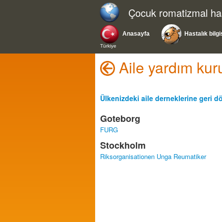
Çocuk romatizmal hast
Anasayfa
Hastalık bilgi
Türkiye
Aile yardım kuru
Ülkenizdeki aile derneklerine geri 
Goteborg
FURG
Stockholm
Riksorganisationen Unga Reumatiker