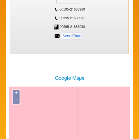
00595-21683930
00595-21683931
00595-21683930
Google Maps
+
−