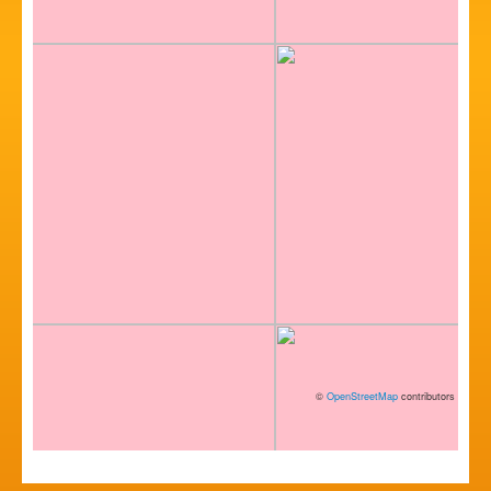
©
OpenStreetMap
contributors