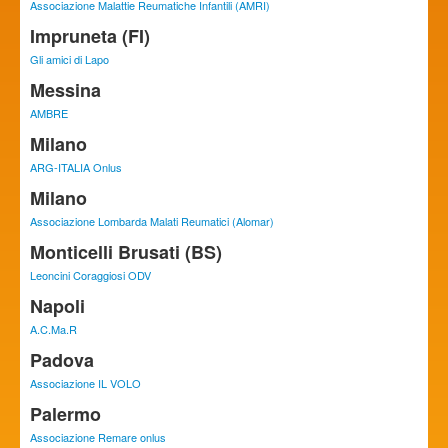
Associazione Malattie Reumatiche Infantili (AMRI)
Impruneta (FI)
Gli amici di Lapo
Messina
AMBRE
Milano
ARG-ITALIA Onlus
Milano
Associazione Lombarda Malati Reumatici (Alomar)
Monticelli Brusati (BS)
Leoncini Coraggiosi ODV
Napoli
A.C.Ma.R
Padova
Associazione IL VOLO
Palermo
Associazione Remare onlus