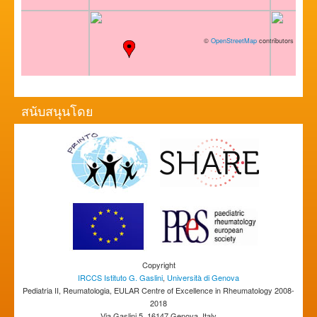
©
OpenStreetMap
contributors
สนับสนุนโดย
Copyright
IRCCS Istituto G. Gaslini
,
Università di Genova
Pediatria II, Reumatologia, EULAR Centre of Excellence in Rheumatology 2008-
2018
Via Gaslini 5, 16147 Genova, Italy