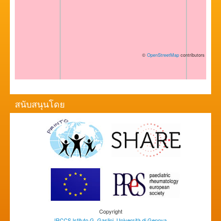
©
OpenStreetMap
contributors
สนับสนุนโดย
Copyright
IRCCS Istituto G. Gaslini
,
Università di Genova