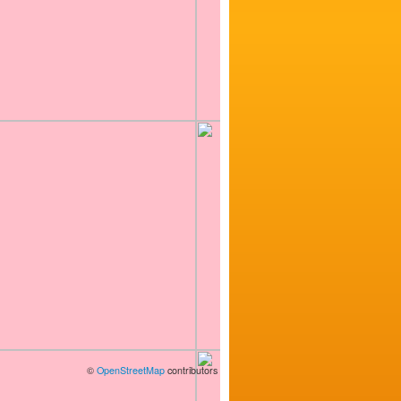
©
OpenStreetMap
contributors