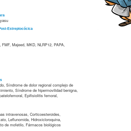
ara
ayasu
 Post-Estreptocócica
 FMF, Majeed, MKD, NLRP12, PAPA,
es
do, Síndrome de dolor regional complejo de
ecimiento, Síndrome de hipermovilidad benigna,
patelofemoral, Epifisiolitis femoral,
as intravenosas, Corticoesteroides,
ato, Leflunomida, Hidroxicloroquina,
ato de mofetilo, Fármacos biológicos