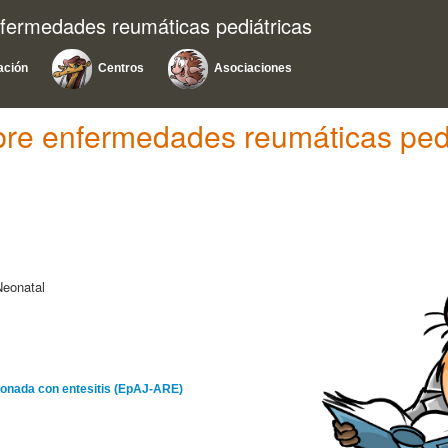
nfermedades reumáticas pediátricas
ación
Centros
Asociaciones
bre enfermedades reumáticas pedi
Neonatal
acionada con entesitis (EpAJ-ARE)