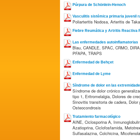
Púrpura de Schönlein-Henoch
Vasculitis sistémica primaria juvenil r
Poliarteritis Nodosa, Arteritis de Tak
Fiebre Reumática y Artritis Reactiva
Las enfermedades autoinflamatorias
Blau, CANDLE, SPAC, CRMO, DIRA,
PFAPA, TRAPS
Enfermedad de Behçet
Enfermedad de Lyme
Síndrome de dolor en las extremidad
Síndrome de dolor crónico generaliza
tipo 1, Eritromelalgia, Dolores de cr
Sinovitis transitoria de cadera, Dolor 
Osteocondrosis
Tratamiento farmacológico
AINE, Ciclosporina A, Inmunoglobulin
Azatioprina, Ciclofosfamida, Metotrex
Sulfasalazina, Colchicina, Micofenol