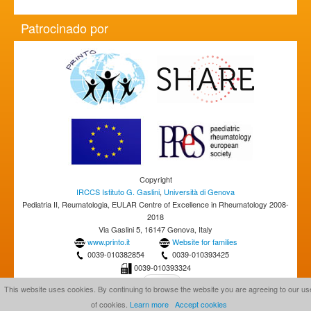
Patrocinado por
Copyright
IRCCS Istituto G. Gaslini
,
Università di Genova
Pediatria II, Reumatologia, EULAR Centre of Excellence in Rheumatology 2008-
2018
Via Gaslini 5, 16147 Genova, Italy
www.printo.it
Website for families
0039-010382854
0039-010393425
0039-010393324
This website uses cookies. By continuing to browse the website you are agreeing to our us
of cookies.
Learn more
Accept cookies