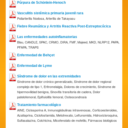
Púrpura de Schönlein-Henoch
Vasculitis sistémica primaria juvenil rara
Poliarteritis Nodosa, Arteritis de Takayasu
Fiebre Reumática y Artritis Reactiva Post-Estreptocócica
Las enfermedades autoinflamatorias
Blau, CANDLE, SPAC, CRMO, DIRA, FMF, Majeed, MKD, NLRP12, PAPA,
PFAPA, TRAPS
Enfermedad de Behçet
Enfermedad de Lyme
Síndrome de dolor en las extremidades
Síndrome de dolor crónico generalizado, Síndrome de dolor regional
complejo de tipo 1, Eritromelalgia, Dolores de crecimiento, Síndrome de
hipermovilidad benigna, Sinovitis transitoria de cadera, Dolor
patelofemoral, Epifisiolitis femoral, Osteocondrosis
Tratamiento farmacológico
AINE, Ciclosporina A, Inmunoglobulinas intravenosas, Corticoesteroides,
Azatioprina, Ciclofosfamida, Metotrexato, Leflunomida, Hidroxicloroquina,
Sulfasalazina, Colchicina, Micofenolato de mofetilo, Fármacos biológicos