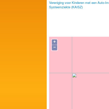
Vereniging voor Kinderen met een Auto-I
Systeemziekte (KAISZ)
+
−