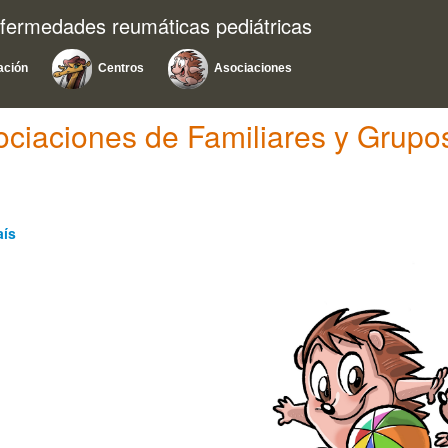
nfermedades reumáticas pediátricas
ación
Centros
Asociaciones
ociaciones de Familiares y Grupo
aís