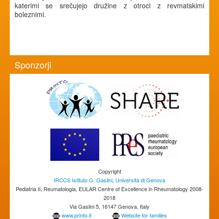
katerimi se srečujejo družine z otroci z revmatskimi
boleznimi.
Sponzorji
Copyright
IRCCS Istituto G. Gaslini
,
Università di Genova
Pediatria II, Reumatologia, EULAR Centre of Excellence in Rheumatology 2008-
2018
Via Gaslini 5, 16147 Genova, Italy
www.printo.it
Website for families