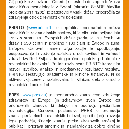
Cilj projekta z nazivom "Osrednje mesto in dostopna točka za
pediatrično revmatologijo v Evropi" (akronim SHARE, številka
projekta 2011 1202) je zagotoviti v vsaki državi priporočila za
zdravljenje otrok z revmatskimi boleznimi.
PRINTO
(
www.printo.it
) je neprofitna mednarodna mreža
pediatričnih revmatoloških centrov, ki je bila ustanovljena leta
1996 s strani 14. Evropskih držav (sedaj je vključenih 60
držav s 550 centri in približno 1180 člani iz Evrope in zunaj
Evrope). Osnovni namen organizacije je spodbujanje,
pospeševanje in vodenje raziskav o učinkovitosti in varnosti
zdravil, kvaliteti življenja in dolgoročnem poteku pri otrocih z
revmatskimi boleznimi. Pri teh raziskavah PRINTO koordinira
razvoj, izvedbo, analizo in predstavitev rezultatov raziskav.
PRINTO sestavljajo akademske in klinične ustanove, ki so
aktivno vključene v raziskovalno in klinično delo z otroci z
revmatskimi boleznimi.
PRES
(
www.pres.eu
) je mednarodno znanstveno združenje
zdravnikov iz Evrope (in zdravnikov izven Evrope kot
pridruženih članov), ki delajo na področju pediatrične
revmatologije. Osnovno poslanstvo PRES je promocija
znanja pediatričnih revmatskih bolezni, spodbujanje razvoja
tega področja, širjenje znanja preko strokovnih srečanj in
publikacij, priprava smernic in standardov za dobro klinično