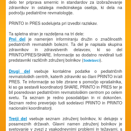
delo ter priprava smernic in standardov za izobraževanje
zdravnikov in ostalega medicinskega osebja, ki dela na
področju pediatrične revmatologije.
PRINTO in PRES sodelujeta pri izvedbi raziskav.
Ta spletna stran je razdeljena na tri dele:
Prvi del
je namenjen informiranju družin o značilnostih
pediatričnih revmatskih bolezni. Ta del je napisala skupina
zdravnikov in zdravstvenih delavcev, ki so del
PRINTO/PRES/SHARE. Informacije so dodatno revidirali tudi
predstavniki različnih združenj bolnikov (
).
Sodelavci
Drugi del
vsebuje kontaktne podatke o pediatričnih
revmatoloških centrih, katerih zdravniki so člani PRINTO in/ali
PRES. Te informacije so bile zbrane s pomočjo vprašalnika,
ki so ga sestavili koordinatorji SHARE, PRINTO in PRES ter je
bil posredovan pediatričnim revmatološkim centrom po celem
svetu. Ta seznam je redno posodabljan in ni dokončen.
Seznam redno preverjajo tudi sodelavci PRINTO in PRINTO
nacionalni koordinatorji.
Tretji del
vsebuje seznam združenj bolnikov, ki delujejo v
posameznih državah. Glavni namen združenj bolnikov je
svetovanje v zvezi z vsakodnevnimi problemi in težavami, s