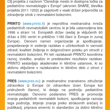
Cilj projekta z nazivom "Osrednje mesto in dostopna točka za
pediatrično revmatologijo v Evropi" (akronim SHARE, številka
projekta 2011 1202) je zagotoviti v vsaki državi priporočila za
zdravljenje otrok z revmatskimi boleznimi.
PRINTO
(
www.printo.it
) je neprofitna mednarodna mreža
pediatričnih revmatoloških centrov, ki je bila ustanovljena leta
1996 s strani 14. Evropskih držav (sedaj je vključenih 60
držav s 550 centri in približno 1180 člani iz Evrope in zunaj
Evrope). Osnovni namen organizacije je spodbujanje,
pospeševanje in vodenje raziskav o učinkovitosti in varnosti
zdravil, kvaliteti življenja in dolgoročnem poteku pri otrocih z
revmatskimi boleznimi. Pri teh raziskavah PRINTO koordinira
razvoj, izvedbo, analizo in predstavitev rezultatov raziskav.
PRINTO sestavljajo akademske in klinične ustanove, ki so
aktivno vključene v raziskovalno in klinično delo z otroci z
revmatskimi boleznimi.
PRES
(
www.pres.eu
) je mednarodno znanstveno združenje
zdravnikov iz Evrope (in zdravnikov izven Evrope kot
pridruženih članov), ki delajo na področju pediatrične
revmatologije. Osnovno poslanstvo PRES je promocija
znanja pediatričnih revmatskih bolezni, spodbujanje razvoja
tega področja, širjenje znanja preko strokovnih srečanj in
publikacij, priprava smernic in standardov za dobro klinično