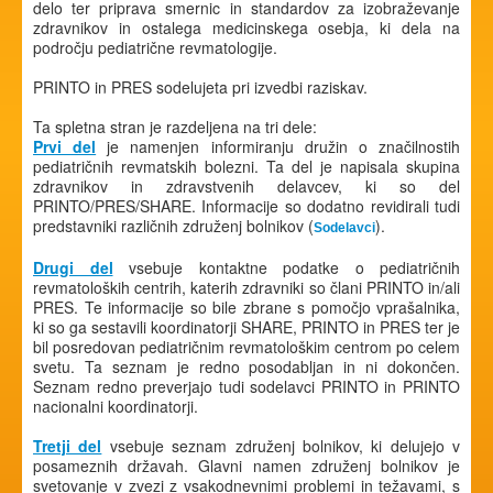
delo ter priprava smernic in standardov za izobraževanje
zdravnikov in ostalega medicinskega osebja, ki dela na
področju pediatrične revmatologije.
PRINTO in PRES sodelujeta pri izvedbi raziskav.
Ta spletna stran je razdeljena na tri dele:
Prvi del
je namenjen informiranju družin o značilnostih
pediatričnih revmatskih bolezni. Ta del je napisala skupina
zdravnikov in zdravstvenih delavcev, ki so del
PRINTO/PRES/SHARE. Informacije so dodatno revidirali tudi
predstavniki različnih združenj bolnikov (
).
Sodelavci
Drugi del
vsebuje kontaktne podatke o pediatričnih
revmatoloških centrih, katerih zdravniki so člani PRINTO in/ali
PRES. Te informacije so bile zbrane s pomočjo vprašalnika,
ki so ga sestavili koordinatorji SHARE, PRINTO in PRES ter je
bil posredovan pediatričnim revmatološkim centrom po celem
svetu. Ta seznam je redno posodabljan in ni dokončen.
Seznam redno preverjajo tudi sodelavci PRINTO in PRINTO
nacionalni koordinatorji.
Tretji del
vsebuje seznam združenj bolnikov, ki delujejo v
posameznih državah. Glavni namen združenj bolnikov je
svetovanje v zvezi z vsakodnevnimi problemi in težavami, s