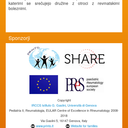
katerimi se srečujejo družine z otroci z revmatskimi
boleznimi.
Sponzorji
Copyright
IRCCS Istituto G. Gaslini
,
Università di Genova
Pediatria II, Reumatologia, EULAR Centre of Excellence in Rheumatology 2008-
2018
Via Gaslini 5, 16147 Genova, Italy
www.printo.it
Website for families