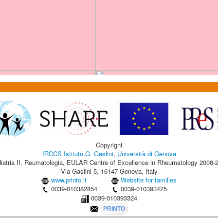
Copyright
IRCCS Istituto G. Gaslini
,
Università di Genova
iatria II, Reumatologia, EULAR Centre of Excellence in Rheumatology 2008-
Via Gaslini 5, 16147 Genova, Italy
www.printo.it
Website for families
0039-010382854
0039-010393425
0039-010393324