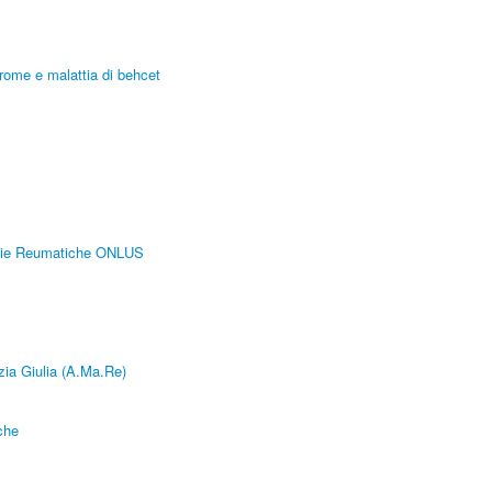
ome e malattia di behcet
tie Reumatiche ONLUS
zia Giulia (A.Ma.Re)
che