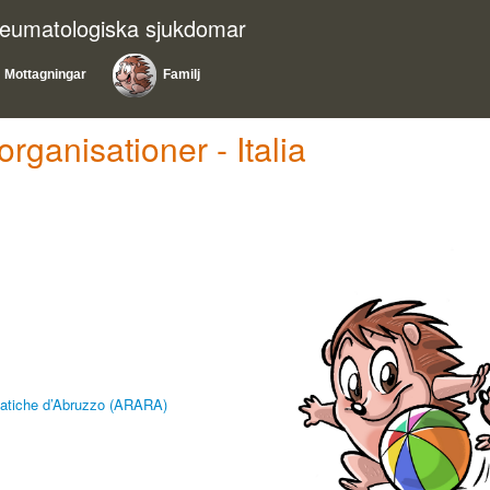
reumatologiska sjukdomar
Mottagningar
Familj
organisationer - Italia
matiche d’Abruzzo (ARARA)