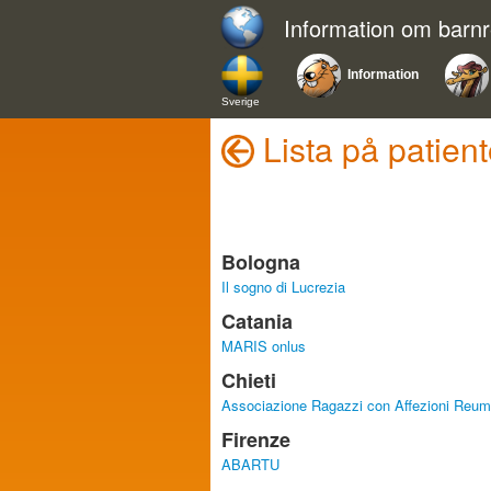
Information om barn
Information
Sverige
Lista på patient
Bologna
Il sogno di Lucrezia
Catania
MARIS onlus
Chieti
Associazione Ragazzi con Affezioni Reu
Firenze
ABARTU