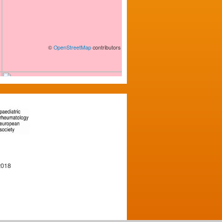
©
OpenStreetMap
contributors
2018