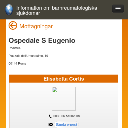
Information om barnreumatologiska
sjukdomar
Mottagningar
Ospedale S Eugenio
Pediatria
Piazzale dell'Umanesimo, 10
00144 Roma
Elisabetta Cortis
0039-06-51002308