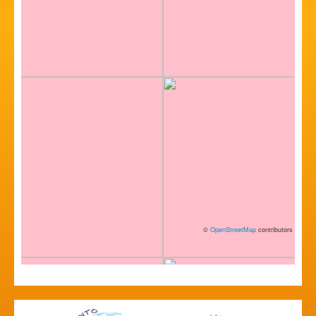
©
OpenStreetMap
contributors