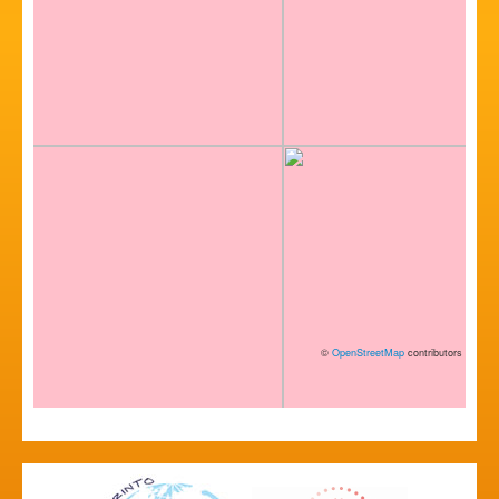
©
OpenStreetMap
contributors