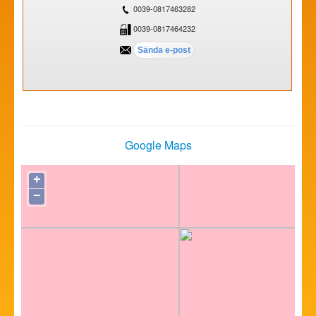
0039-0817463282
0039-0817464232
Google Maps
+
−