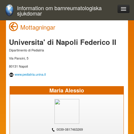
Information om barnreumatologiska
sjukdomar
Mottagningar
Universita' di Napoli Federico II
Dipartimento di Pediatria
Via Pansini, 5
80131 Napoli
www.pediatria.unina.it
Maria Alessio
0039-0817463269