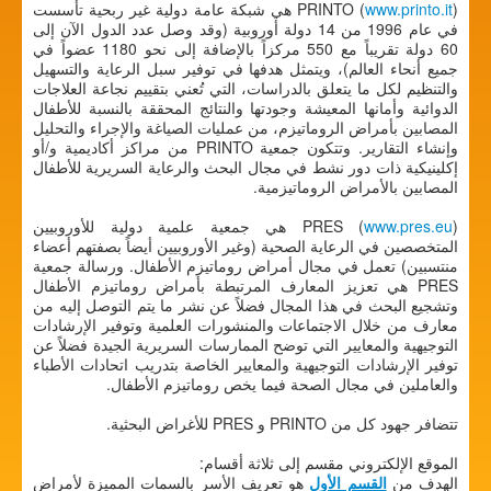
www.printo.it
PRINTO (
) هي شبكة عامة دولية غير ربحية تأسست
في عام 1996 من 14 دولة أوروبية (وقد وصل عدد الدول الآن إلى
60 دولة تقريباً مع 550 مركزاً بالإضافة إلى نحو 1180 عضواً في
جميع أنحاء العالم)، ويتمثل هدفها في توفير سبل الرعاية والتسهيل
والتنظيم لكل ما يتعلق بالدراسات، التي تُعني بتقييم نجاعة العلاجات
الدوائية وأمانها المعيشة وجودتها والنتائج المحققة بالنسبة للأطفال
المصابين بأمراض الروماتيزم، من عمليات الصياغة والإجراء والتحليل
وإنشاء التقارير. وتتكون جمعية PRINTO من مراكز أكاديمية و/أو
إكلينيكية ذات دور نشط في مجال البحث والرعاية السريرية للأطفال
المصابين بالأمراض الروماتيزمية.
www.pres.eu
PRES (
) هي جمعية علمية دولية للأوروبيين
المتخصصين في الرعاية الصحية (وغير الأوروبيين أيضاً بصفتهم أعضاء
منتسبين) تعمل في مجال أمراض روماتيزم الأطفال. ورسالة جمعية
PRES هي تعزيز المعارف المرتبطة بأمراض روماتيزم الأطفال
وتشجيع البحث في هذا المجال فضلاً عن نشر ما يتم التوصل إليه من
معارف من خلال الاجتماعات والمنشورات العلمية وتوفير الإرشادات
التوجيهية والمعايير التي توضح الممارسات السريرية الجيدة فضلاً عن
توفير الإرشادات التوجيهية والمعايير الخاصة بتدريب اتحادات الأطباء
والعاملين في مجال الصحة فيما يخص روماتيزم الأطفال.
تتضافر جهود كل من PRINTO و PRES للأغراض البحثية.
الموقع الإلكتروني مقسم إلى ثلاثة أقسام:
الهدف من
القسم الأول
هو تعريف الأسر بالسمات المميزة لأمراض