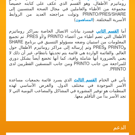
روماتيزم الأطفال، وهو القسم الذي عكف على كتابته خصيصاً
مجموعة من الأطباء والعاملين في مجال الصحة المنتسبين إلى
PRINTO/PRES/SHARE وتولت مراجعته العديد من الروابط
الأسرية المختلفة. (
)
المساهمون
أما
القسم الثاني
فيسرد بيانات الاتصال الخاصة بمراكز روماتيزم
الأطفال التي تضم أطباء من أعضاء PRINTO و/أو PRES. تم تجميع
المعلومات من استبيان وضعه مسؤولو التنسيق في برنامج SHARE
وPRINTO وPRES وتم إرساله إلى مراكز روماتيزم الأطفال حول
العالم. والقائمة الواردة هي قائمة يتم تحديثها بانتظام، غير أن ذلك لا
يعني بالضرورة أنها شاملة وافية، كما أنها تخضع أيضاً بشكل دوري
للمراجعة من جانب PRINTO ومن جانب المنسقين القطريين لدى
PRINTO.
يأتي في الختام
القسم الثالث
الذي يسرد قائمة بجمعيات مساعدة
الأسر الموجودة في مختلف الدول. والغرض الأساسي لهذه
المنظمات هو توفير المشورة في المشاكل والمصاعب اليومية التي لا
تجد الأسر بداً من التأقلم معها.
الدعم